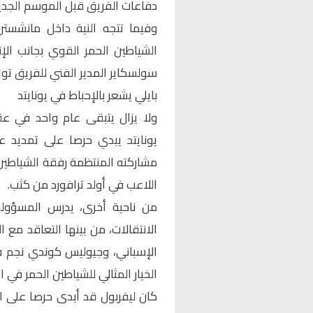
دفاعات الفريق قبل الموسم الجدي
وفيما تتجه النية داخل مانشستر
الشياطين الحمر القوي بجانب الإ
سولسكاير المدير الفني للفريق توا
بايلي يشعر بالإحباط في يونايتد
ولا يزال يتبقى عام واحد في عقد
يونايتد يبدي حرصا على تمديد عق
مشاركته المنتظمة رفقة الشياطين ا
اللاعب في أولد ترافورد من كثب.
من ناحية أخرى، يدرس المسؤول
الانتقالات، من بينها التعاقد مع 
الإسباني، وجيوليس كوندي نجم ف
الخيار المثالي للشياطين الحمر في 
كان ليفربول قد أبدى حرصا على ال