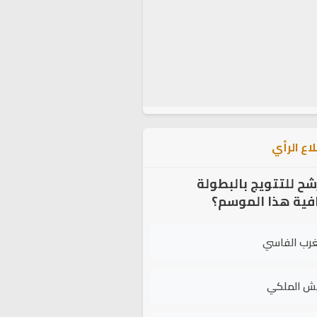
اع الرأي
شح للتتويج بالبطولة
افية هذا الموسم؟
غرب الفاسي
يش الملكي