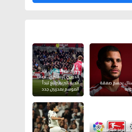
تغيير غير مسبوق يهز
الدوري الإنجليزي.. نصف
نال يحسم صفقة
أندية البريميرليغ تبدأ
وية
الموسم بمدربين جدد
ما تريد معرفته عن