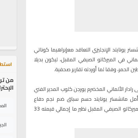
ر يونايتد الإنجليزي التعاقد معإبراهيما كوناتي
لماني في الميركاتو الصيفي المقبل، ليكون بديلا
استطل
ين الحمر، وفقا لما أوردته تقارير صحفية.
من تر
الإحتر
رادار الألماني المخضرم يورجن كلوب المدير الفني
 يأمل مانشستر يونايتد حسم سباق ضم نجم دفاع
الم
منتخب فرنسا تحت 21 عاما في الميركاتو الصيفي المقبل نظير ما إجمالي قيمته 33
الج