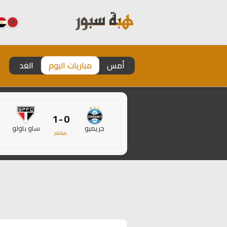
أمس
مباريات اليوم
الغد
0 - 1
جريميو
ساو باولو
مباشر