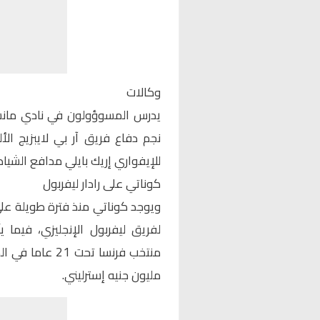
وكالات
يدرس المسوؤولون في نادي مانشست
نجم دفاع فريق آر بي لايبزيج الأ
للإيفواري إريك بايلي مدافع الشياط
كوناتي على رادار ليفربول
ويوجد كوناتي منذ فترة طويلة على 
لفريق ليفربول الإنجليزي، فيما
مليون جنيه إسترليني.