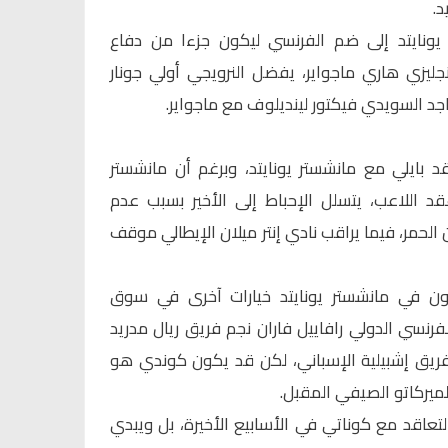
د.
 يونايتد إلى ضم الفرنسي ليكون جزءا من دفاع
نجليزي هاري ماجواير، يفضل النرويجي أولي جونار
جد السويدي فيكتور لينديلوف مع ماجواير.
 بايلي مع مانشستر يونايتد، وبرغم أن مانشستر
د اللاعب، يتسلل الإحباط إلى الأخير بسبب عدم
لحمر، فيما يراقب نادي إنتر ميلان الإيطالي موقف
ون في مانشستر يونايتد خيارات آخرى في سوق
الفرنسي الدولي رافاييل فاران نجم فريق ريال مدريد
ريق إشبيلية الإسباني، لكن قد يكون كوندي هو
الميركاتو الصيفي المقبل.
تعاقد مع كوناتي في الأسابيع الأخيرة، بل ويبدي