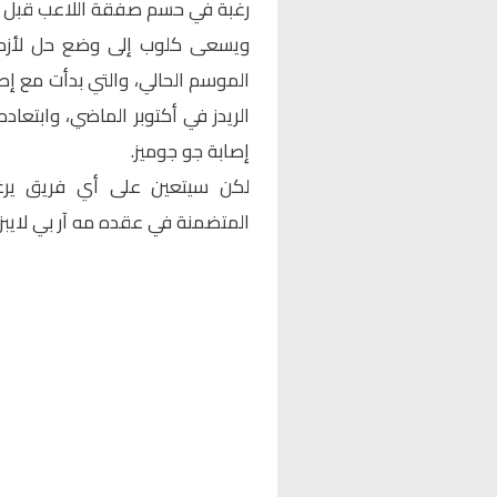
رغبة في حسم صفقة اللاعب قبل اف
ويسعى كلوب إلى وضع حل لأزمة ا
الموسم الحالي، والتي بدأت مع إص
الريدز في أكتوبر الماضي، وابتعاد
إصابة جو جوميز.
لكن سيتعين على أي فريق يرغ
المتضمنة في عقده مه آر بي لايبزيج والتي تصل إل