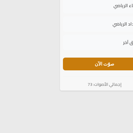
اء الرياضي
اد الرياضي
 آخر
صوّت الآن
إجمالي الأصوات: 73