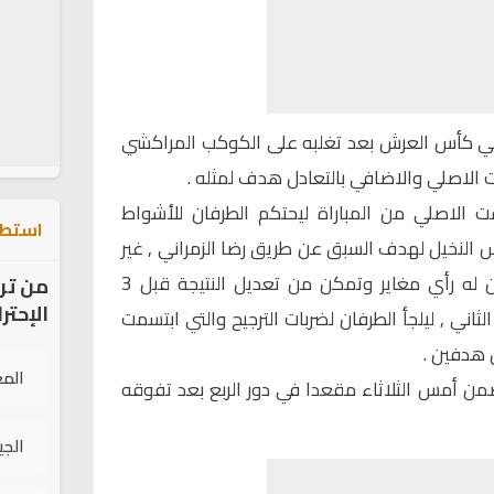
ائي كأس العرش بعد تغلبه على الكوكب المراكشي
قت الاصلي والاضافي بالتعادل هدف لمثله .
ت الاصلي من المباراة ليحتكم الطرفان للأشواط
استطل
 النخيل لهدف السبق عن طريق رضا الزمراني , غير
أن اللاعب عبد الحفيظ ليركي كان له رأي مغاير وتمكن من تعديل النتيجة قبل 3
من تر
الإحتر
اني , ليلجأ الطرفان لضربات الترجيح والتي ابتسمت
 هدفين .
الم
ن أمس الثلاثاء مقعدا في دور الربع بعد تفوقه
الج