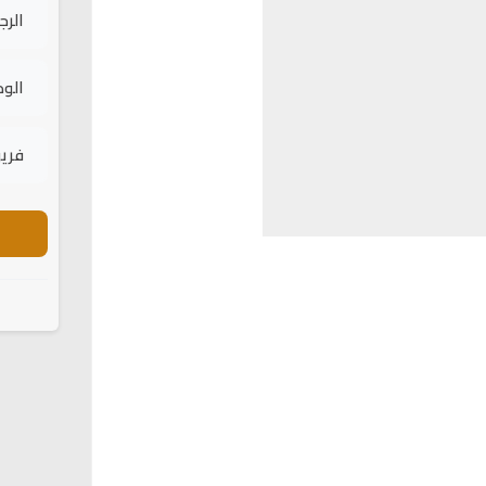
الرج
الود
فريق