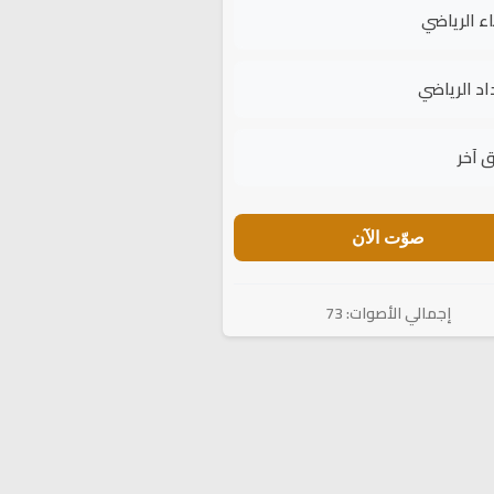
اء الرياضي
اد الرياضي
 آخر
صوّت الآن
إجمالي الأصوات: 73