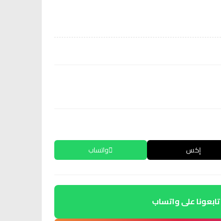
إكس
واتساب
تابعونا على واتساب