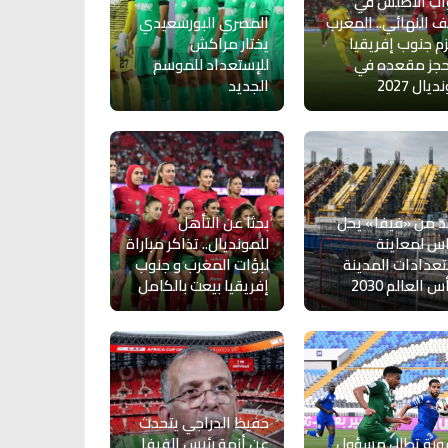
ات الأطلس في
 النهائي.. المغرب
المصري البورسعيدي
م جنوب إفريقيا
يختار مراكش
حجز مقعده في
للإستعداد للموسم
يال 2027
الجديد
 من «فيفا» يحل
بحثا عن التأهل
س لمعاينة
للمونديال.. تذاكر مباراة
عدادات المدينة
لبؤات المغرب و جنوب
 العالم 2030
إفريقيا بيعت بالكامل
حفيظ الدراجي يتحدث
وبة تطال مسؤول
عن أزمة رئيس الفيفا