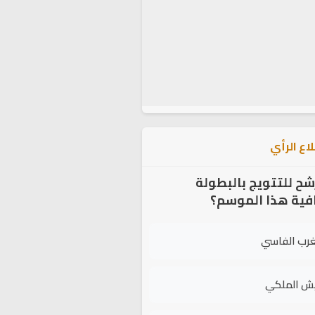
اع الرأي
شح للتتويج بالبطولة
افية هذا الموسم؟
غرب الفاسي
يش الملكي