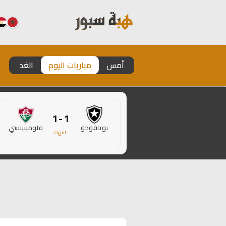
أمس
مباريات اليوم
الغد
1 - 1
بوتافوجو
فلومينينسي
انتهت