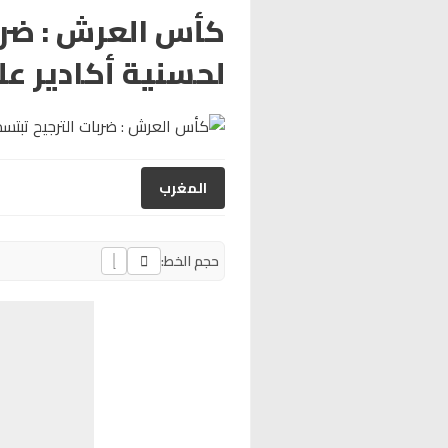
كأس العرش : ضرب
لحسنية أكادير ع
المغرب
حجم الخط: