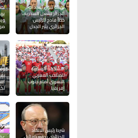
لبؤ
تهنئة تبون لسيدات
نصف
الجزائر تشعل السخرية..
يهز
خطأ فادح للرئيس
وي
الجزائري يثير الجدل
موند
التشكيلة الرسمية
وفد
للمنتخب المغربي
بفا
النسوي أمام جنوب
است
إفريقيا
لكأس
شرط رئيس الاتحاد
الجزائري يدفع رافائيل
عق