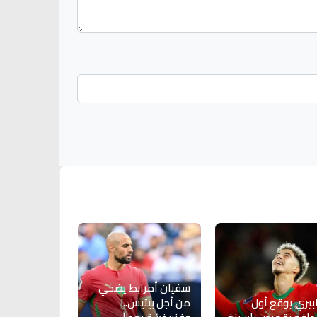
سفيان أمرابط يضحي
ابيري يوقع أول
من أجل بيتيس..