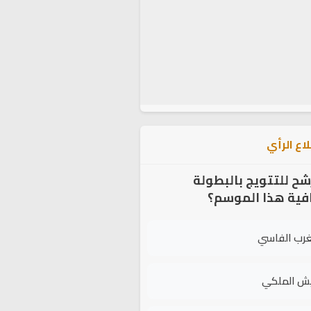
اع الرأي
شح للتتويج بالبطولة
افية هذا الموسم؟
غرب الفاسي
يش الملكي