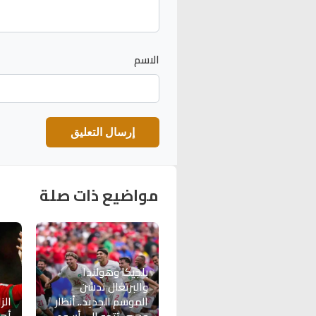
الاسم
مواضيع ذات صلة
بلجيكا وهولندا
والبرتغال تدشن
الموسم الجديد.. أنظار
الز