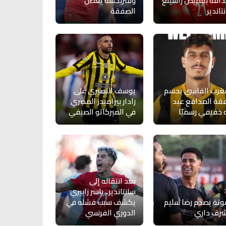
افه بقميص راسينغ
وفنربخشة يعطل
تاندير
الصفقة
غرب الفاسي يحسم
يوسف النصيري على
ة المدافع عبد
رادار بيراميدز المصري
ه خفيفي رسميًا
في الميركاتو الصيفي
بعد انتقاله إلى
سانتاندير.. ياسر زابيري
تة يصدم رضا سليم
يكشف سبب فشله في
شرف داري
الدوري الفرنسي