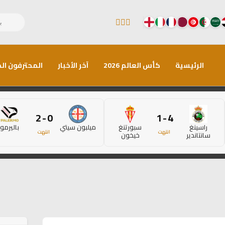
الرئيسية
كأس العالم 2026
آخر الأخبار
المحترفون الم
0 - 2
4 - 1
راسينغ
سبورتنغ
ميلبون سيتي
باليرمو
انتهت
انتهت
سانتاندير
خيخون