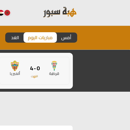
أمس
مباريات اليوم
الغد
0 - 4
قرطبة
ألميريا
انتهت