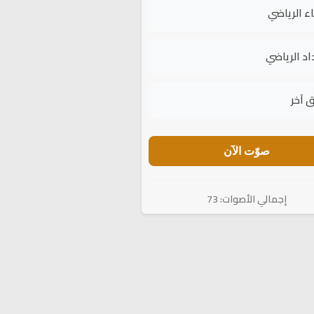
اء الرياضي
اد الرياضي
 آخر
صوّت الآن
إجمالي الأصوات: 73