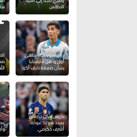
وهبي تتجه إلى أسود
أهد
الاطلس
سان
ريال سوسيداد يتلقى
الم
أول رد من مارسيليا
صفق
بشأن صفقة نايف أكرد
الل
باريس سان جيرمان
يحدد موعد عودة
عمو
أشرف حكيمي
وأ