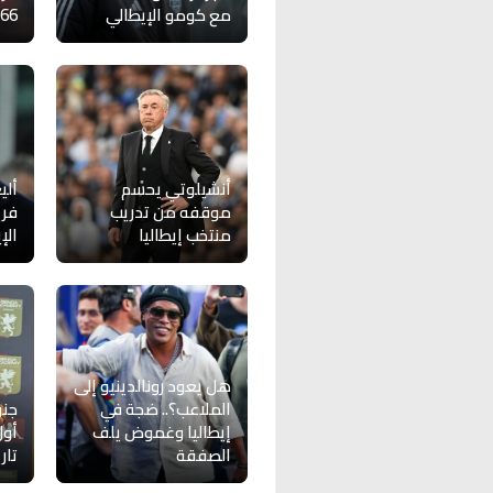
مع كومو الإيطالي
66 عامًا
أنشيلوتي يحسم
ألي
موقفه من تدريب
فري
منتخب إيطاليا
الإ
هل يعود رونالدينيو إلى
الملاعب؟.. ضجة في
جنو
إيطاليا وغموض يلف
أول
الصفقة
تار