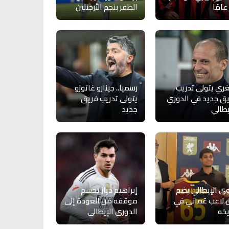
الظفر بنجم الأرجنتين
غري يتولى تدريب
رسميا.. جينارو غاتوزو
ق جديد في الدوري
يتولى تدريب فريق
يطالي
جديد
ى الإيطالي يضم
إبراهيم دياز يحسم
 لاعب عُماني في
موقفه من العودة إلى
يخه
الدوري الإيطالي