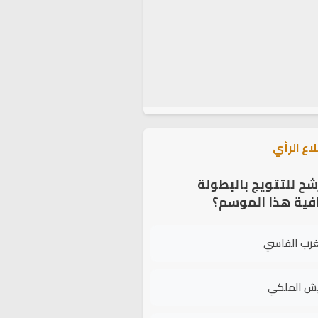
اع الرأي
شح للتتويج بالبطولة
افية هذا الموسم؟
غرب الفاسي
يش الملكي