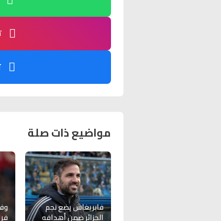
ت
ت
مواضيع ذات صلة
فابريغاس يضع نجم
وفا
الجزائر ضمن أهدافه
فرا