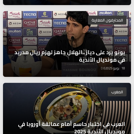
المحترفون المغاربة
بونو يرد على دياز ..الهلال جاهز لهزم ريال مدريد
في مونديال الأندية
18 يونيو 2025
0
المغرب
العرب في اختبار حاسم أمام عمالقة أوروبا في
مونديال الأندية 2025