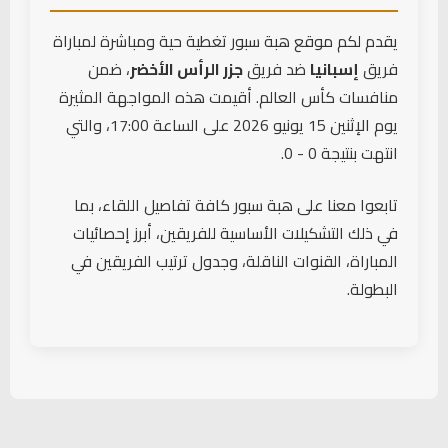
دخول لاعب
يقدم لكم موقع هبة سبور تغطية حية ومباشرة لمباراة
Nico Williams
87'
(إسبانيا)
فريق
إسبانيا
ضد فريق
جزر الرأس الأخضر
، ضمن
← رودري هيرنانديز
منافسات كأس العالم. أقيمت هذه المواجهة المثيرة
يوم الإثنين 15 يونيو 2026 على الساعة 17:00، والتي
بطاقة صفراء
90'
Pedri
(إسبانيا)
انتهت بنتيجة 0 - 0.
تابعوا معنا على هبة سبور كافة تفاصيل اللقاء، بما
في ذلك التشكيلات الأساسية للفريقين، أبرز إحصائيات
المباراة، القنوات الناقلة، وجدول ترتيب الفريقين في
البطولة.