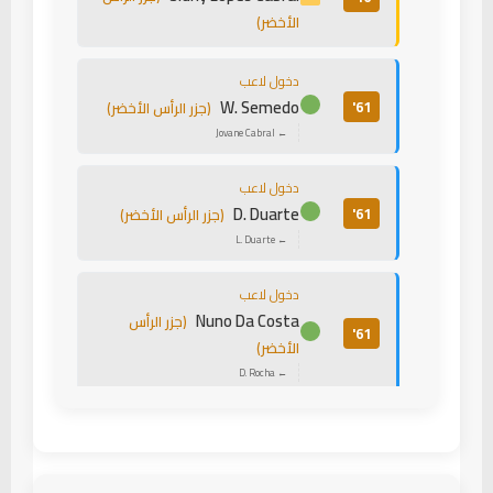
الأخضر)
دخول لاعب
W. Semedo
61'
(جزر الرأس الأخضر)
← Jovane Cabral
دخول لاعب
D. Duarte
61'
(جزر الرأس الأخضر)
← L. Duarte
دخول لاعب
Nuno Da Costa
(جزر الرأس
61'
الأخضر)
← D. Rocha
دخول لاعب
Lamine Yamal
71'
(إسبانيا)
← Pablo Gaviria