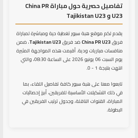
تفاصيل حصرية حول مباراة China PR
← Shiqin Wang
U23 و Tajikistan U23
دخول لاعب
Liao Rongxiang
(China PR
66'
يقدم لكم موقع هبة سبور تغطية حية ومباشرة لمباراة
U23)
فريق
China PR U23
ضد فريق
Tajikistan U23
، ضمن
← Jin Yonghao
منافسات مباريات ودية. أقيمت هذه المواجهة المثيرة
دخول لاعب
يوم السبت 06 يونيو 2026 على الساعة 08:30، والتي
Iminqari Mutallep
(China PR
انتهت بنتيجة 1 - 0.
72'
U23)
← Bao Shengxin
تابعوا معنا على هبة سبور كافة تفاصيل اللقاء، بما
في ذلك التشكيلات الأساسية للفريقين، أبرز إحصائيات
دخول لاعب
المباراة، القنوات الناقلة، وجدول ترتيب الفريقين في
A. Zhang
72'
(China PR U23)
البطولة.
← Yusup Umidjan
دخول لاعب
Q. Ghafforzoda
(Tajikistan
76'