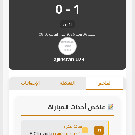
1 - 0
انتهت
السبت 06 يونيو 2026 على الساعة 08:30
Tajikistan U23
الملخص
التشكيلة
الإحصائيات
ملخص أحداث المباراة
بطاقة صفراء
37'
F. Olimzoda
(Tajikistan U23)