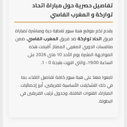
تفاصيل حصرية حول مباراة اتحاد
تواركة و المغرب الفاسي
بطاقة صفراء
67'
K. Konan
(اتحاد تواركة)
يقدم لكم موقع هبة سبور تغطية حية ومباشرة لمباراة
هدف
فريق
اتحاد تواركة
ضد فريق
المغرب الفاسي
، ضمن
H. Ait Allah
68'
(المغرب الفاسي)
منافسات الدوري المغربي الممتاز. أقيمت هذه
← M. Ouhrou
المواجهة المثيرة يوم الأحد 10 ماي 2026 على
الساعة 19:00، والتي انتهت بنتيجة 0 - 1.
دخول لاعب
Yassine Zraa
71'
(اتحاد تواركة)
تابعوا معنا على هبة سبور كافة تفاصيل اللقاء، بما
← N. Moustaghfir
في ذلك التشكيلات الأساسية للفريقين، أبرز إحصائيات
بطاقة صفراء
المباراة، القنوات الناقلة، وجدول ترتيب الفريقين في
72'
Kevin Yamga
(المغرب الفاسي)
البطولة.
بطاقة صفراء
72'
F. Zahouani
(اتحاد تواركة)