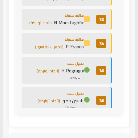
بطاقة صفراء
30'
N. Moustaghfir
(اتحاد تواركة)
بطاقة صفراء
34'
P. Franco
(المغرب الفاسي)
دخول لاعب
H. Regragui
46'
(اتحاد تواركة)
← Danny
دخول لاعب
ياسين بامو
46'
(اتحاد تواركة)
← A. El Forsy
دخول لاعب
محمد فوزير
58'
(اتحاد تواركة)
← Y. Dahmani