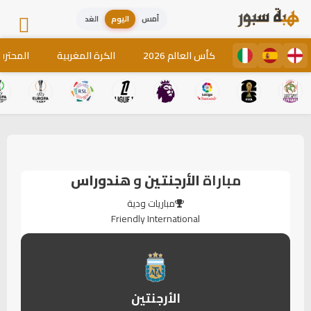
أمس
اليوم
الغد
كأس العالم 2026
الكرة المغربية
المحترف
مباراة
الأرجنتين
و
هندوراس
مباريات ودية
Friendly International
الأرجنتين