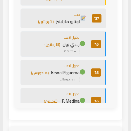
حدث
37'
لوتارو مارتينيز
(الأرجنتين)
دخول لاعب
ر. دي بول
46'
(الأرجنتين)
← V. Barco
دخول لاعب
Keyrol Figueroa
46'
(هندوراس)
← J. Benguche
دخول لاعب
F. Medina
46'
(الأرجنتين)
← إن. تاجليافيكو
بطاقة صفراء
49'
L. Martínez
(الأرجنتين)