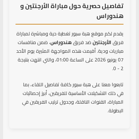
تفاصيل حصرية حول مباراة الأرجنتين و
هندوراس
بطاقة صفراء
52'
Denil Maldonado
(هندوراس)
يقدم لكم موقع هبة سبور تغطية حية ومباشرة لمباراة
هدف
فريق
الأرجنتين
ضد فريق
هندوراس
، ضمن منافسات
G. Simeone
54'
(الأرجنتين)
مباريات ودية. أقيمت هذه المواجهة المثيرة يوم الأحد
← لوتارو مارتينيز
07 يونيو 2026 على الساعة 01:00، والتي انتهت بنتيجة
2 - 0.
دخول لاعب
D. Ruíz
62'
(هندوراس)
تابعوا معنا على هبة سبور كافة تفاصيل اللقاء، بما
← Kervin Arriaga
في ذلك التشكيلات الأساسية للفريقين، أبرز إحصائيات
دخول لاعب
المباراة، القنوات الناقلة، وجدول ترتيب الفريقين في
L. Vega
62'
(هندوراس)
البطولة.
← Denil Maldonado
دخول لاعب
Exon Arzú
62'
(هندوراس)