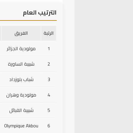
77'
Abdelkader
الترتيب العام
دخول لاعب
 Boularas
80'
الرتبة
الفريق
← R. Mahrouz
1
مولودية الجزائر
دخول لاعب
O. Kaddour
82'
2
شبيبة الساورة
← G. Mohutsiwa
3
شباب بلوزداد
بطاقة حمراء
90'
A. Hamra
4
مولودية وهران
5
شبيبة القبائل
Olympique Akbou
6