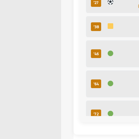
27'
38'
46'
64'
72'