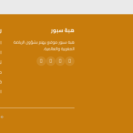
هبة سبور
ر
ا
هبة سبور موقع يهتم بشؤون الرياضة
المغربية والعالمية.
ال
ت
م
ق
ا
© 2026 هبة سبور. جميع الحقوق محفوظة. - تم تطويره 