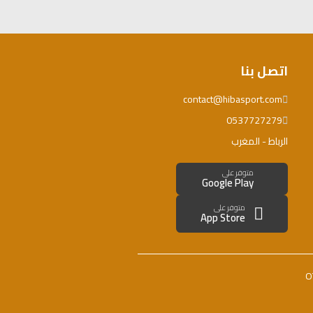
اتصل بنا
contact@hibasport.com
0537727279
الرباط - المغرب
متوفر على
Google Play
متوفر على
App Store
O