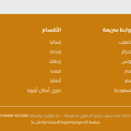
وابط سريعة
الأقسام
لمغرب
إسبانيا
جزائر
إنجلترا
ونس
إيطاليا
صر
فرنسا
طر
ألمانيا
لسعودية
دوري أبطال أوروبا
بواسطة
THMANI YASSINE
سياسة الخصوصية
شروط الاستخدام
اتصل بنا