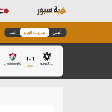
أمس
مباريات اليوم
الغد
1 - 1
بوتافوجو
فلومينينسي
انتهت