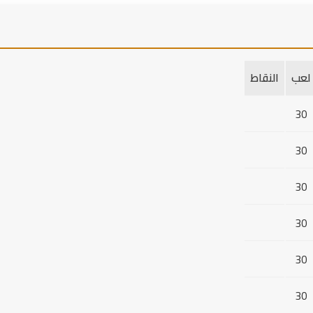
Bilal Benkhedim
M. 
(مولودية وهران)
(مولودية وهران
دخول لاعب
I. Bayoud
Omar
(اتحاد العاصمة)
(اتحاد العاصمة)
لعب
النقاط
← Moncif Boutaoui
30
دخول لاعب
M. Ait
(مولودية وهران)
(اتحاد العاصمة)
30
← I. Azzi
30
(مولودية وهران)
30
30
30