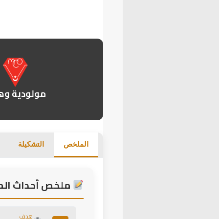
مولودية وه
الملخص
التشكيلة
ملخص أحداث المب
هدف