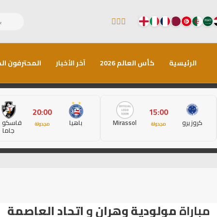
الرئيسية
كأس العالم 2026
آخر الأخبار
المحترفون الم
20:00
15:00
كروزيرو
Mirassol
باهيا
فاسكو د
مجدولة
مجدولة
جاما
مباراة
مولودية وهران
و
اتحاد العاصمة