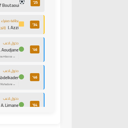
25'
f Boutaoui
بطاقة صفراء
34'
I. Azzi
(اتح
دخول لاعب
. Aoudjane
46'
← O. Coumbassa
دخول لاعب
Abdelkader
46'
← M. Mahadane
دخول لاعب
A. Limane
64'
← A. Tendeng
هدف