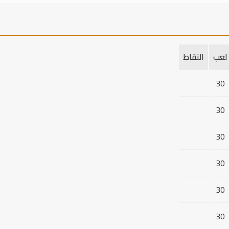
هدف
R
(بن عكنون)
خ. مخمودوف
(اتحاد العاصمة)
لعب
النقاط
30
30
30
30
30
30