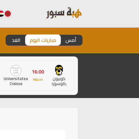
أمس
مباريات اليوم
الغد
16:00
كوبيون
Universitatea
مجدولة
بالوسورا
Craiova