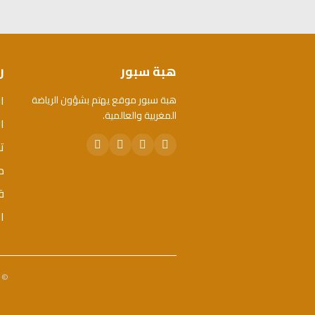
هبة سبور
ر
ا
هبة سبور موقع يهتم بشؤون الرياضة
المغربية والعالمية.
ال
ت
م
ق
ا
© 2026 هبة سبور. جميع الحقوق محفوظة. - تم تطويره 