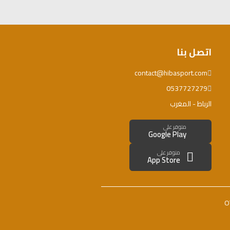
اتصل بنا
contact@hibasport.com
0537727279
الرباط - المغرب
متوفر على
Google Play
متوفر على
App Store
O