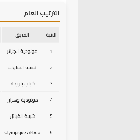
دخول لاعب
. Bounoua
الترتيب العام
87'
← R. Brahimi
الرتبة
الفريق
1
مولودية الجزائر
2
شبيبة الساورة
3
شباب بلوزداد
4
مولودية وهران
5
شبيبة القبائل
Olympique Akbou
6