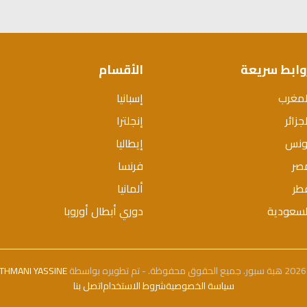
وابط سريعة
الأقسام
لمغرب
إسبانيا
جزائر
إنجلترا
ونس
إيطاليا
صر
فرنسا
طر
ألمانيا
لسعودية
دوري أبطال أوروبا
بواسطة
THMANI YASSINE
سياسة الخصوصية
شروط الاستخدام
اتصل بنا