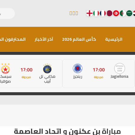
الرئيسية
كأس العالم 2026
آخر الأخبار
المحترفون الم
17:00
17:00
Jagiellonia
رينجرز
مكابي تل
سيسكا
مجدولة
مجدولة
أبيب
صوفيا
مباراة
بن عكنون
و
اتحاد العاصمة