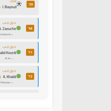
هدف
29'
I. Bayoud
(
دخول لاعب
A. Zaouche
46'
← M. Benchelouche
دخول لاعب
lid Kourdi
71'
← M. Ait
دخول لاعب
A. Khaldi
72'
(
← Moncif Boutaoui
هدف
83'
ع. حشود
(ب