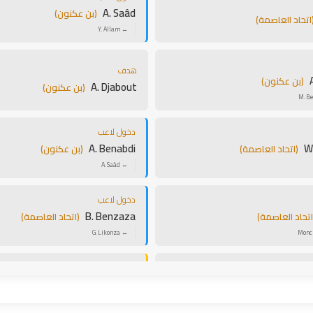
A. Saâd
(بن عكنون)
اتحاد العاصمة)
← Y. Allam
هدف
(بن عكنون)
A. Djabout
(بن عكنون)
دخول لاعب
A. Benabdi
Wa
(اتحاد العاصمة)
(بن عكنون)
← A. Saâd
دخول لاعب
B. Benzaza
اتحاد العاصمة)
(اتحاد العاصمة)
← G. Likonza
بطاقة صفراء
ع. حشود
ن عكنون)
(بن عكنون)