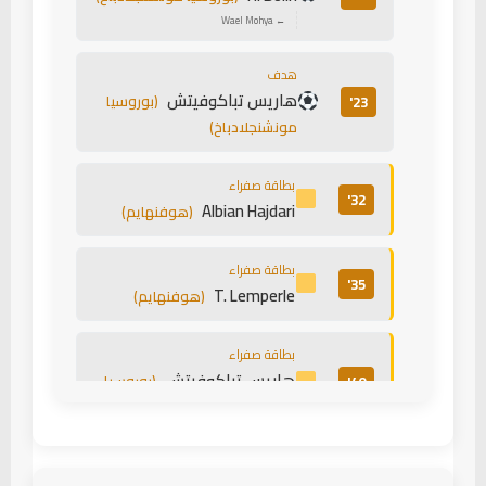
← Wael Mohya
هدف
هاريس تباكوفيتش
(بوروسيا
23'
مونشنجلادباخ)
بطاقة صفراء
32'
Albian Hajdari
(هوفنهايم)
بطاقة صفراء
35'
T. Lemperle
(هوفنهايم)
بطاقة صفراء
هاريس تباكوفيتش
(بوروسيا
40'
مونشنجلادباخ)
بطاقة صفراء