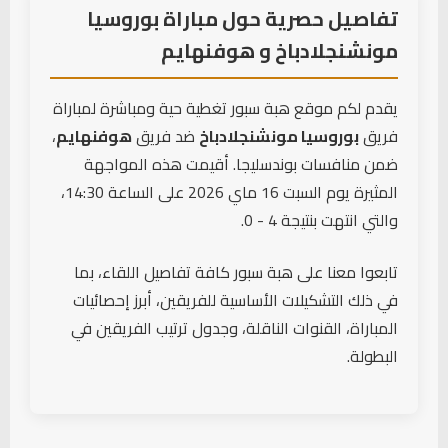
P. Sander
(بوروسيا
43'
تفاصيل حصرية حول مباراة بوروسيا
مونشنجلادباخ)
مونشنجلادباخ و هوفنهايم
بطاقة صفراء
46'
T. Lemperle
يقدم لكم موقع هبة سبور تغطية حية ومباشرة لمباراة
(هوفنهايم)
فريق
بوروسيا مونشنجلادباخ
ضد فريق
هوفنهايم
،
بطاقة حمراء
ضمن منافسات بوندسليجا. أقيمت هذه المواجهة
46'
T. Lemperle
(هوفنهايم)
المثيرة يوم السبت 16 ماي 2026 على الساعة 14:30،
والتي انتهت بنتيجة 4 - 0.
دخول لاعب
A. Prass
55'
(هوفنهايم)
تابعوا معنا على هبة سبور كافة تفاصيل اللقاء، بما
← اندري كرامارتش
في ذلك التشكيلات الأساسية للفريقين، أبرز إحصائيات
المباراة، القنوات الناقلة، وجدول ترتيب الفريقين في
بطاقة صفراء
60'
البطولة.
Leon Avdullahu
(هوفنهايم)
بطاقة صفراء
Wael Mohya
(بوروسيا
66'