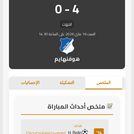
4 - 0
انتهت
السبت 16 ماي 2026 على الساعة 14:30
هوفنهايم
الملخص
التشكيلة
الإحصائيات
ملخص أحداث المباراة
هدف
H. Bolin
14'
(بوروسيا مونشنجلادباخ)