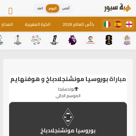
أمس
اليوم
الغد
كأس العالم 2026
الكرة المغربية
المحترف
مباراة
بوروسيا مونشنجلادباخ
و
هوفنهايم
بوندسليجا
الموسم الحالي
بوروسيا مونشنجلادباخ