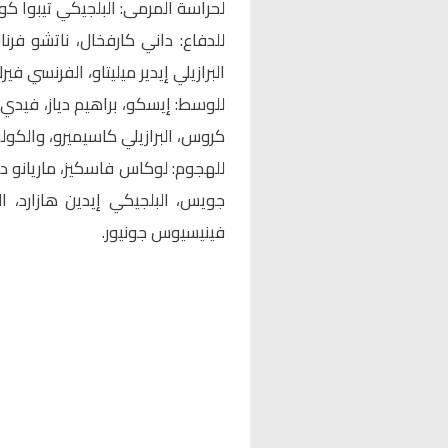
لحراسة المرمى: البلجيكي تيبوا كور
للدفاع: داني كارفخال، ناتشو فرنان
البرازيلي إيدير ميليتاو، الفرنسي في
للوسط: إيسكو، براهيم دياز، فيدي 
كروس، البرازيلي كاسيميرو، والكول
للهجوم: لوكاس فاسكيز، ماريانو دياز
جويس، البلجيكي إيدين هازارد، ال
فينيسيوس جونيور.