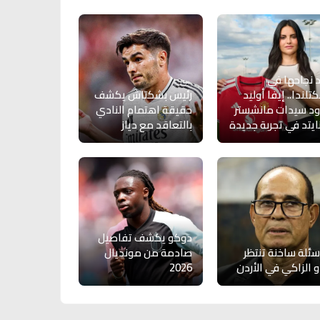
 نجاحها في
تلندا.. إيفا أوليد
رئيس بشكتاش يكشف
د سيدات مانشستر
حقيقة اهتمام النادي
ايتد في تجربة جديدة
بالتعاقد مع دياز
دوكو يكشف تفاصيل
أسئلة ساخنة تنتظر
صادمة من مونديال
و الزاكي في الأردن
2026