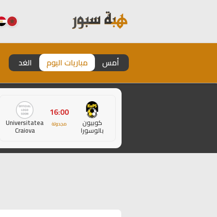
أمس
مباريات اليوم
الغد
16:00
كوبيون
Universitatea
مجدولة
بالوسورا
Craiova