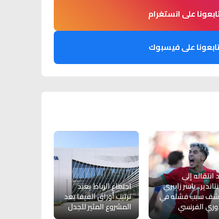
ابعونا على انستغرام
ابعونا على فيسبوك
 انتقاله إلى
تاندير.. ياسر زابيري
اجتماع الرباط يعيد
شف سبب فشله في
ترتيب أوراق الفيفا بعد
وري الفرنسي
المشروع المثير للجدل