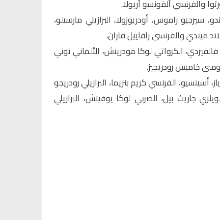
توا والفرنسي ألفونسو أريولا.
دو، سيرجيو راموس، أودريوزولا، البرازيلي مارسيلو،
رلاند ميندي والفرنسي رافاييل فاران.
فالفيردي، الكرواتي لوكا مودريتش، الألماني توني
ومبي خاميس رودريجيز.
، أسينسيو، الفرنسي كريم بنزيما، البرازيلي رودريجو
ويلزي جاريث بيل، الصربي لوكا يوفيتش، البرازيلي