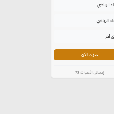
اء الرياضي
اد الرياضي
 آخر
صوّت الآن
إجمالي الأصوات: 73