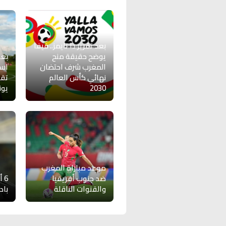
بعد تقرير ذا تايمز.. فيفا
يوضح حقيقة منح
بعد
المغرب شرف احتضان
اسك
نهائي كأس العالم
تقو
2030
يون
موعد مباراة المغرب
ضد جنوب أفريقيا
6 
والقنوات الناقلة
باد