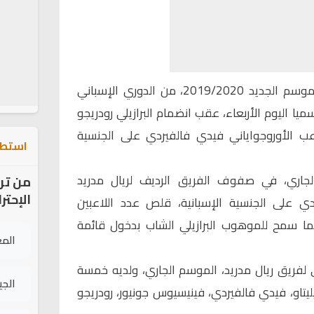
شهدت قائمة فريقريال مدريد، للموسم الجديد 2019/2020، من الدوري الإسباني
ميا اليوم الأربعاء، عقب انضمام البرازيلي رودريجو
ب الأوروجواياني فيدي فالفيردي على الجنسية
استطل
جاري، في صفوف الفريق الرديف لريال مدريد
من تر
الإحتر
ي على الجنسية الإسبانية، قلص عدد اللاعبين
مما سمح للموهوب البرازيلي الشاب بدخول قائمة
الم
ني لفريق ريال مدريد، الموسم الجاري، ولديه خمسة
الج
يليتاو، فيدي فالفيردي، فينيسيوس جونيور، رودريجو