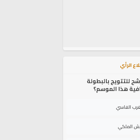
اع الرأي
شح للتتويج بالبطولة
افية هذا الموسم؟
غرب الفاسي
يش الملكي