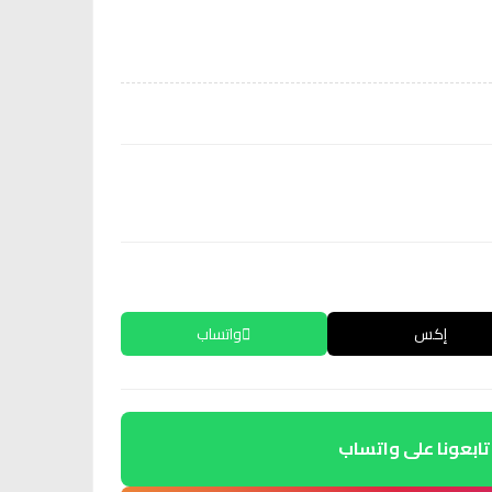
إكس
واتساب
تابعونا على واتساب