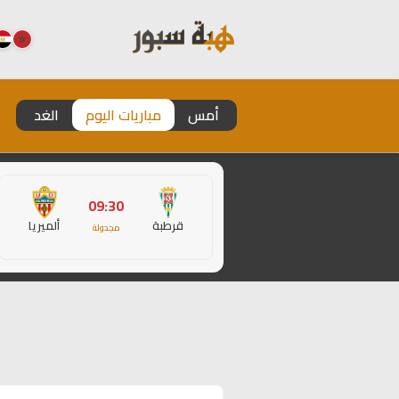
أمس
مباريات اليوم
الغد
09:30
قرطبة
ألميريا
مجدولة