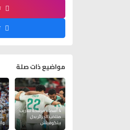
ت
ت
مواضيع ذات صلة
4 أسماء مرشحة لتدريب
نجم
منتخب الجزائر بدل
ينت
بيتكوفيتش
وات