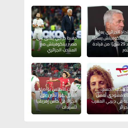
تحاد الجزائري يعلن
ل بيتكوفيتش رسميًا
حفيظ دراجي يعلق على
بعد 29 شهرًا من قيادة
مصير بيتكوفيتش مع
ضر
المنتخب الجزائري
 هدف الحسم..
لبؤات الأطلس يواصلن
اء مسودي أفضل
التألق بفوز ثمين على
بة في ديربي المغرب
الجزائر في كأس إفريقيا
جزائر
للسيدات