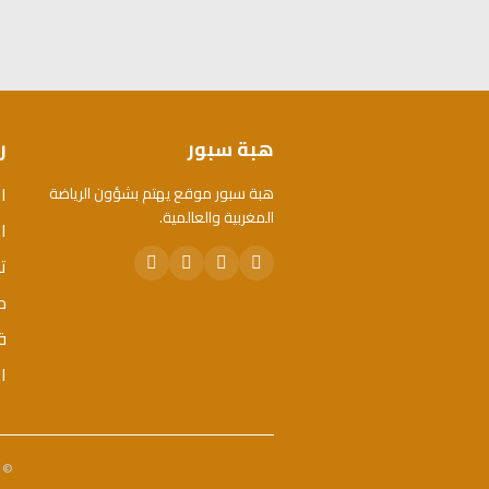
هبة سبور
ر
ا
هبة سبور موقع يهتم بشؤون الرياضة
المغربية والعالمية.
ال
ت
م
ق
ا
© 2026 هبة سبور. جميع الحقوق محفوظة. - تم تطويره 