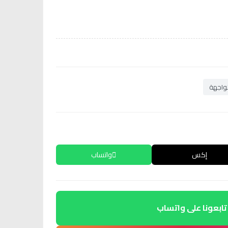
واجهة
إكس
واتساب
تابعونا على واتساب