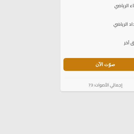
اء الرياضي
اد الرياضي
 آخر
صوّت الآن
إجمالي الأصوات: 73