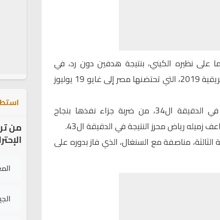
ا على نظيره الكيني، بنتيجة هدفين دون رد، في
مستهل مشواره بكأس الأمم الإفريقية 2019، التي تحتضنها مصر إلى غايو 19 يوليوز
استطل
وافتتح منتخب “الخضر” التسجيل في الدقيقة ال34، من ضربة جزاء نفذها بنجاح
ف زميله رياض محرز النتيجة في الدقيقة ال43.
من تر
الإحتر
الثالثة، مناصفة مع السنغال، الذي فاز بدوره على
الم
الج