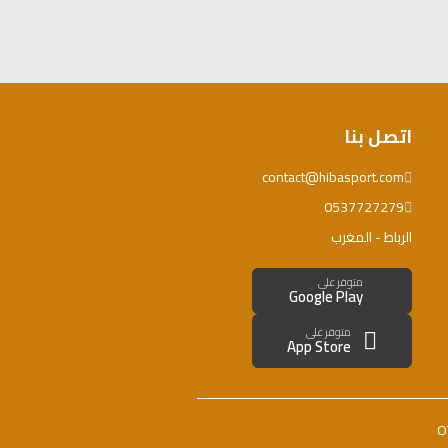
اتصل بنا
contact@hibasport.com
0537727279
الرباط - المغرب
متوفر على
Google Play
متوفر على
App Store
O