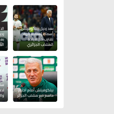
بعد رحيل بيتكوفيتش..
الا
أسماء إسبانية بارزة
رحي
تقترب من قيادة
المنتخب الجزائري
الخ
بعد
سن
بيتكوفيتش أمام اختبار
لاع
حاسم مع منتخب الجزائر
وال