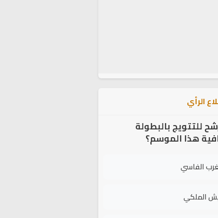
اع الرأي
شح للتتويج بالبطولة
افية هذا الموسم؟
غرب الفاسي
يش الملكي