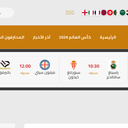
الرئيسية
كأس العالم 2026
آخر الأخبار
المحترفون الم
12:00
10:30
راسينغ
سبورتنغ
ميلبون سيتي
باليرمو
مجدولة
مجدولة
سانتاندير
خيخون