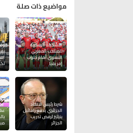
مواضيع ذات صلة
التشكيلة الرسمية
وفد
للمنتخب المغربي
بفا
النسوي أمام جنوب
است
إفريقيا
لكأس
شرط رئيس الاتحاد
الجزائري يدفع رافائيل
عق
بنيتيز لرفض تدريب
بال
الجزائر
مبا