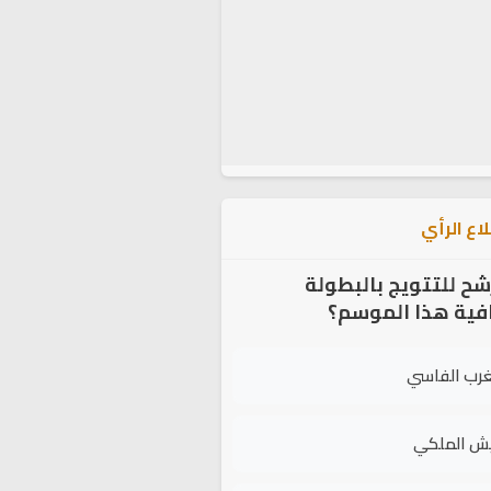
اع الرأي
شح للتتويج بالبطولة
افية هذا الموسم؟
غرب الفاسي
يش الملكي