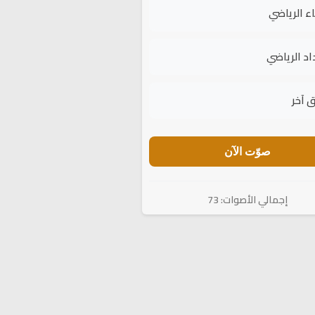
اء الرياضي
اد الرياضي
 آخر
صوّت الآن
إجمالي الأصوات: 73