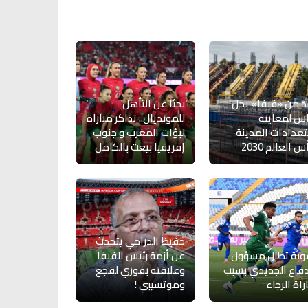
 من «فيفا» يحل
بحثا عن التأهل
س لمعاينة
للمونديال.. تذاكر مباراة
عدادات المدينة
لبؤات المغرب و جنوب
 العالم 2030
إفريقيا بيعت بالكامل
حفيظ الدراجي يتحدث
وبة تطال مسؤول
عن أزمة رئيس الفيفا
دفاع الجديدي بسبب
وعلاقته بفوزي لقجع
راة الرجاء
وموتسيبي !