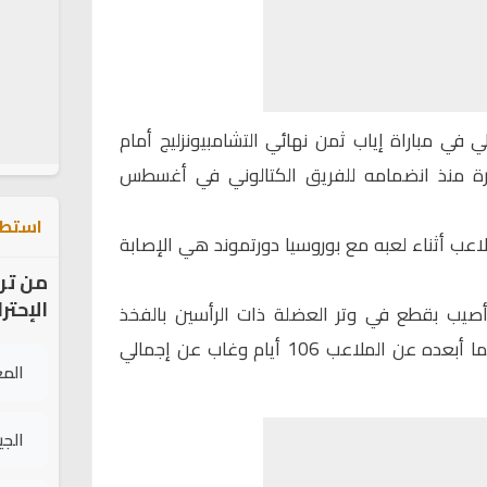
 في مباراة إياب ثمن نهائي التشامبيونزليج أمام
يرة منذ انضمامه للفريق الكتالوني في أغسطس
استطل
لاعب أثناء لعبه مع بوروسيا دورتموند هي الإصابة
من تر
الإحتر
أصيب بقطع في وتر العضلة ذات الرأسين بالفخذ
الأيسر، في مباراة أمام خيتافي، مما أبعده عن الملاعب 106 أيام وغاب عن إجمالي
الم
الج