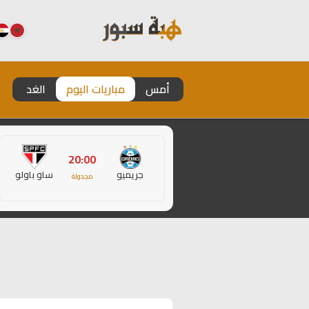
أمس
مباريات اليوم
الغد
20:00
جريميو
ساو باولو
مجدولة