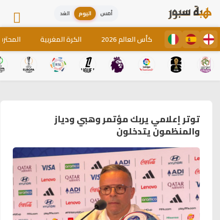
أمس
اليوم
الغد
كأس العالم 2026
الكرة المغربية
المحترف
توتر إعلامي يربك مؤتمر وهبي ودياز
والمنظمون يتدخلون