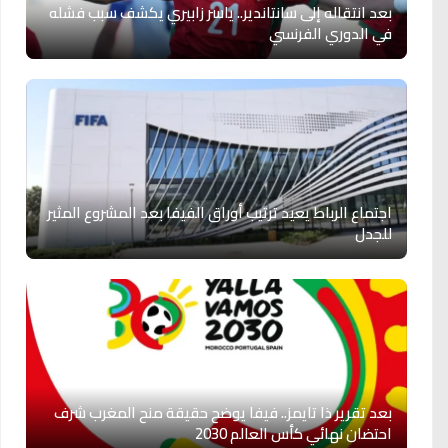
بعد انتقاله إلى سانتاندير.. ياسر زابيري يكشف سبب فشله
في الدوري الفرنسي
اجتماع الرباط يعيد ترتيب أوراق الفيفا بعد المشروع المثير
للجدل
بعد تقرير ذا تايمز.. فيفا يوضح حقيقة منح المغرب شرف
احتضان نهائي كأس العالم 2030