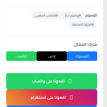
الوسوم:
#إبراهيم دياز
#المنتخب المغربي
#الندوة الصحفية
شارك المقال
فيسبوك
إكس
واتساب
تابعونا على واتساب
تابعونا على انستغرام