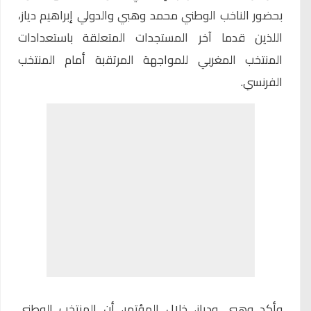
بحضور الناخب الوطني محمد وهبي والدولي إبراهيم دياز،
اللذين قدما آخر المستجدات المتعلقة باستعدادات
المنتخب المغربي للمواجهة المرتقبة أمام المنتخب
الفرنسي.
وأكد وهبي ودياز، خلال المؤتمر، أن المنتخب الوطني