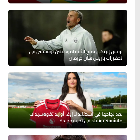
لويس إنريكي يمنح الثقة لموهبتين تونسيتين في
تحضيرات باريس سان جيرمان
بعد نجاحها في اسكتلندا.. إيفا أوليد تقود سيدات
مانشستر يونايتد في تجربة جديدة