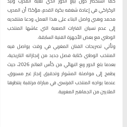
كما استحضر دون بيغ الدور الذي لعبه المدرب وليد
الركراكي في إعادة شغفه بكرة القدم، مؤكدًا أن المدرب
محمد وهبي واصل البناء على هذا العمل، ودعا منتقديه
إلى عدم نسيان الفترات الصعبة التي عاشها المنتخب
الوطني مع بعض الأجهزة الفنية السابقة.
وتأتي تصريحات الفنان المغربي في وقت يواصل فيه
المنتخب الوطني كتابة فصل جديد من إنجازاته التاريخية،
بعدما بلغ الدور ربع النهائي من كأس العالم 2026، حيث
يطمح إلى مواصلة المشوار وتحقيق إنجاز غير مسبوق،
عندما يواجه المنتخب الفرنسي في مباراة مرتقبة ينتظرها
الملايين من الجماهير المغربية.