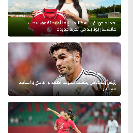
بعد نجاحها في اسكتلندا.. إيفا أوليد تقود سيدات
مانشستر يونايتد في تجربة جديدة
رئيس بشكتاش يكشف حقيقة اهتمام النادي بالتعاقد
مع دياز