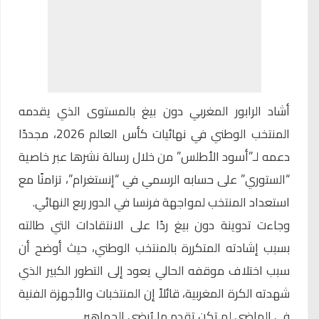
أشاد الرابور المغربي دون بيغ بالمستوى الذي يقدمه
المنتخب الوطني
في نهائيات كأس العالم 2026، مجددًا
دعمه لـ”أسود الأطلس” من خلال رسالة نشرها عبر خاصية
“الستوري” على حسابه الرسمي في “إنستغرام”، تزامنًا مع
استعداد المنتخب لمواجهة فرنسا في الدور ربع النهائي.
وجاءت تدوينة دون بيغ ردًا على الانتقادات التي طالته
بسبب إشادته المتكررة
بالمنتخب الوطني
، حيث أوضح أن
سبب اختلاف موقفه الحالي يعود إلى التطور الكبير الذي
شهدته الكرة المغربية، قائلاً إن المنتخبات والأجهزة الفنية
في الماضي لم تكن تقدم ما يُرضي الجماهير.