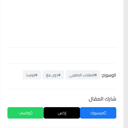
الوسوم:
#المنتخب المغربي
#دون بيغ
#فرنسا
شارك المقال
فيسبوك
إكس
واتساب