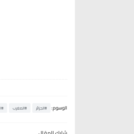
الوسوم:
#الجزائر
#المغرب
#ال
شارك المقال