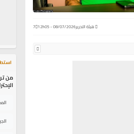
هيئة التحرير
08/07/2026 - 12h05
7
استطل
من تر
الإحتر
الم
الج