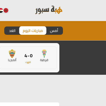
أمس
مباريات اليوم
الغد
0 - 4
قرطبة
ألميريا
انتهت