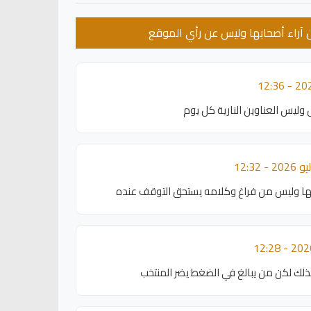
عن آراء أصحابها وليس عن رأي الموقع
 وليس العناوين النارية كل يوم
شها وليس من فراغ وكلامه يستحق التوقف عنده
ذلك لكن من يبالغ في الضغط يضر المنتخب