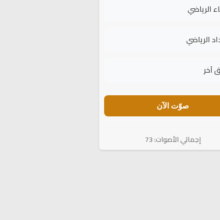
اء الرياضي
اد الرياضي
 آخر
صوّت الآن
إجمالي الأصوات: 73