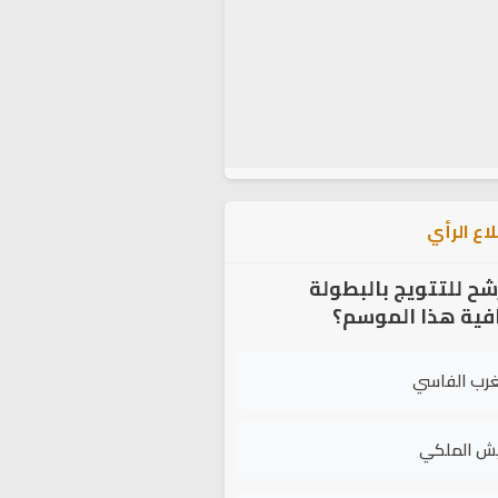
اع الرأي
شح للتتويج بالبطولة
افية هذا الموسم؟
غرب الفاسي
يش الملكي