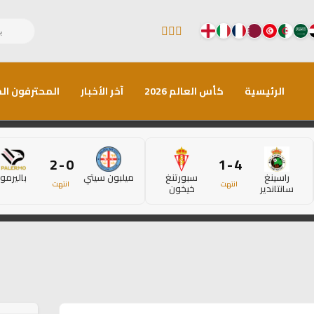
الرئيسية
كأس العالم 2026
آخر الأخبار
المحترفون الم
0 - 2
4 - 1
راسينغ
سبورتنغ
ميلبون سيتي
باليرمو
انتهت
انتهت
سانتاندير
خيخون