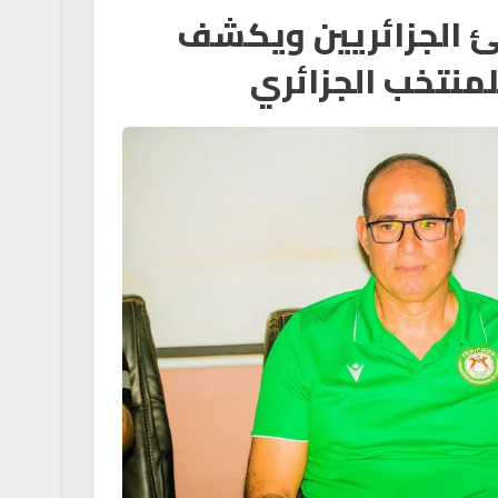
جئ الجزائريين ويكشف
منتخب الجزائري