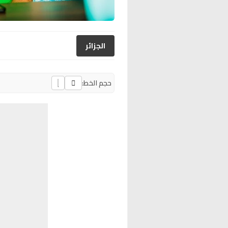
الجزائر
حجم الخط: