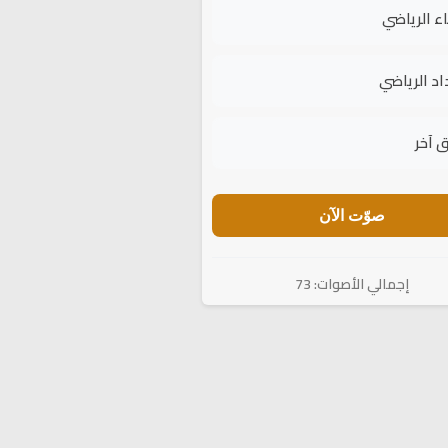
اء الرياضي
اد الرياضي
 آخر
صوّت الآن
إجمالي الأصوات: 73