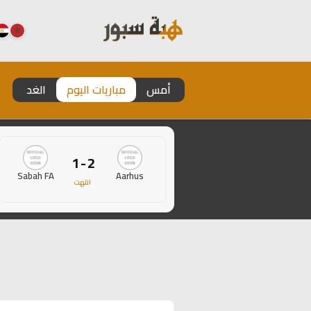
أمس
مباريات اليوم
الغد
2 - 1
Sabah FA
Aarhus
انتهت