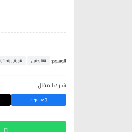
الوسوم:
#الأرجنتين
#جياني إنفانتين
شارك المقال
فيسبوك