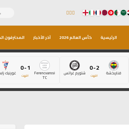
الرئيسية
كأس العالم 2026
آخر الأخبار
المحترفون الم
1 - 0
2 - 0
فناربخشة
شتورم غراتس
Ferencvarosi
غورنيك زاب
انتهت
انتهت
TC