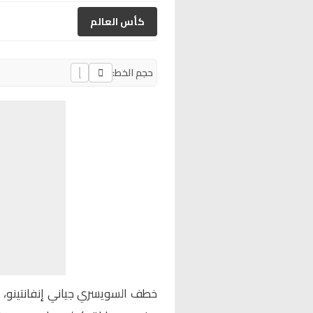
كأس العالم
حجم الخط:
خطف السويسري
جياني إنفانتينو،
ر