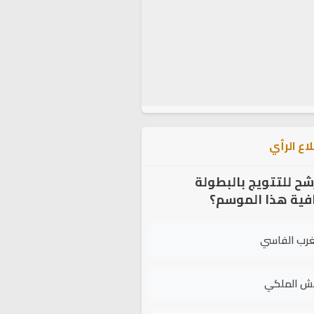
اع الرأي
شح للتتويج بالبطولة
افية هذا الموسم؟
غرب الفاسي
يش الملكي