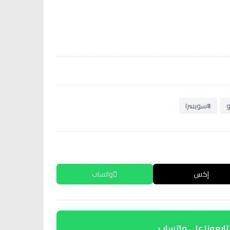
و
#سويسرا
إكس
واتساب
تابعونا على واتساب