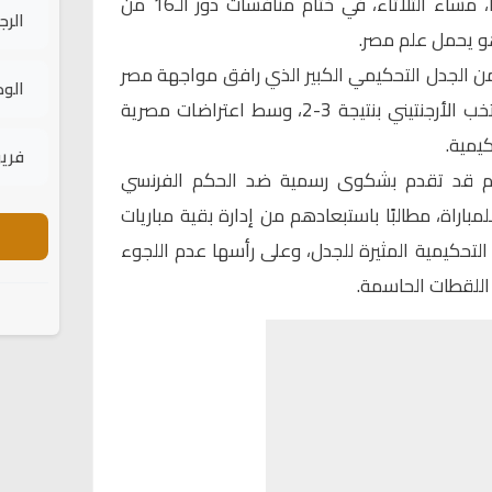
حضوره مباراة كولومبيا وسويسرا، مساء الثلاثاء، في ختام منافسات دور الـ16 من
الرج
ن الجدل التحكيمي الكبير الذي رافق مواجهة مصر
الود
والأرجنتين، والتي انتهت بفوز المنتخب الأرجنتيني بنتيجة 3-2، وسط اعتراضات مصرية
يمية.
فريق
قدم قد تقدم بشكوى رسمية ضد الحكم الفرنسي
مباراة، مطالبًا باستبعادهم من إدارة بقية مباريات
التحكيمية المثيرة للجدل، وعلى رأسها عدم اللجوء