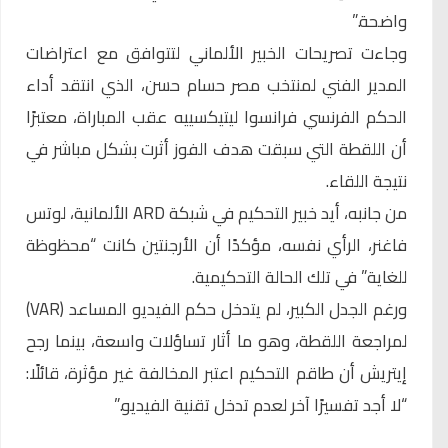
واضحة.”
وجاءت تصريحات الخبير الألماني لتتوافق مع اعتراضات
المدير الفني لمنتخب مصر حسام حسن، الذي انتقد أداء
الحكم الفرنسي فرانسوا ليتيكسييه عقب المباراة، معتبرًا
أن اللقطة التي سبقت هدف الفوز أثرت بشكل مباشر في
نتيجة اللقاء.
من جانبه، أيد خبير التحكيم في شبكة ARD الألمانية، لوتس
فاغنر، الرأي نفسه، مؤكدًا أن الأرجنتين كانت “محظوظة
للغاية” في تلك الحالة التحكيمية.
ورغم الجدل الكبير، لم يتدخل حكم الفيديو المساعد (VAR)
لمراجعة اللقطة، وهو ما أثار تساؤلات واسعة، بينما رجح
إيتريش أن طاقم التحكيم اعتبر المخالفة غير مؤثرة، قائلًا:
“لا أجد تفسيرًا آخر لعدم تدخل تقنية الفيديو.”