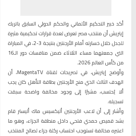
أكد خبير التحكيم الألماني والحكم الدولي السابق باتريك
إيتريش أن منتخب مصر تعرض لعدة قرارات تحكيمية مثيرة
للجدل خلال خسارته أمام الأرجنتين بنتيجة 3-2، في المباراة
التي جمعتهما مساء الثلاثاء ضمن منافسات دور الـ16
من
كأس العالم 2026
.
وأوضح إيتريش، في تصريحات لقناة MagentaTV، أن
الهدف الثالث الذي منح الأرجنتين بطاقة التأهل كان يجب
ألا يُحتسب، مشيرًا إلى وجود مخالفة واضحة سبقت
تسجيله.
وأشار إلى أن لاعب الأرجنتين أليكسيس ماك أليستر قام
بشد قميص حمدي فتحي داخل منطقة الجزاء، وهو ما
اعتبره مخالفة تستوجب احتساب ركلة جزاء لصالح المنتخب