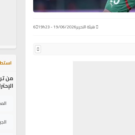
هيئة التحرير
19/06/2026 - 19h23
6
استطل
من تر
الإحتر
الم
الج