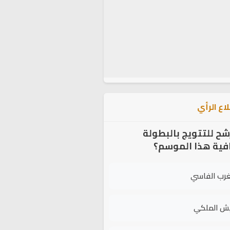
اع الرأي
شح للتتويج بالبطولة
افية هذا الموسم؟
غرب الفاسي
يش الملكي