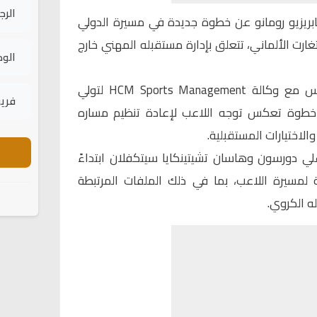
الرج
بريزيو رومانو عن خطوة جديدة في مسيرة الدولي
ارت الألماني، تتعلق بإدارة مستقبله المهني خارج
الود
وبحسب رومانو، فقد وقع الخنوس مع وكالة HCM Sports Management لتولي
فريق
ي خطوة تعكس توجه اللاعب لإعادة تنظيم مساره
لاختيارات المستقبلية.
لي دورسون وهاسان تشيتينكايا سيتكفلان ابتداءً
 لمسيرة اللاعب، بما في ذلك الملفات المرتبطة
ه الكروي.