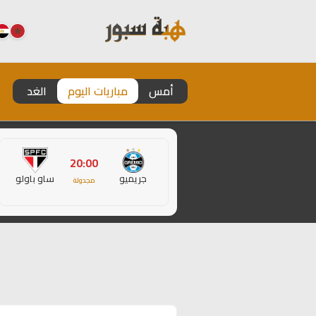
أمس
مباريات اليوم
الغد
20:00
جريميو
ساو باولو
مجدولة