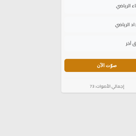
اء الرياضي
اد الرياضي
 آخر
صوّت الآن
إجمالي الأصوات: 73