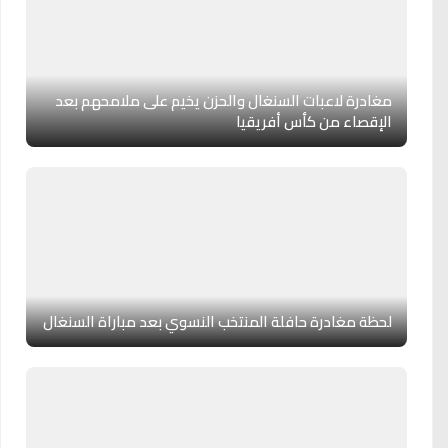
مغادرة لاعبات السنغال والحزن يخيم على ملامحهم بعد
الإقصاء من كأس أفريقيا
لحظة مغادرة حافلة المنتخب النسوي بعد مباراة السنغال