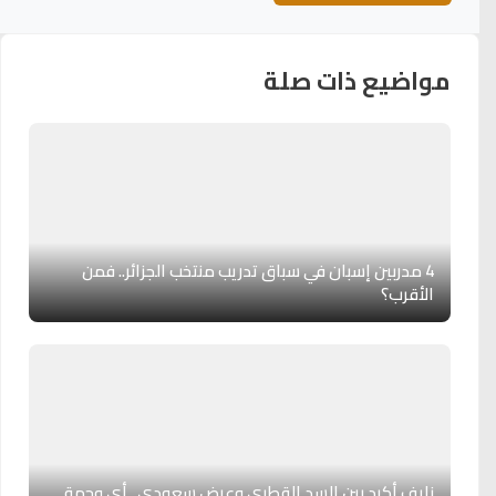
مواضيع ذات صلة
4 مدربين إسبان في سباق تدريب منتخب الجزائر.. فمن
الأقرب؟
نايف أكرد بين السد القطري وعرض سعودي.. أي وجهة