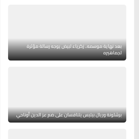
بعد نهاية موسمه.. زكرياء لبيض يوجه رسالة مؤثرة
لجماهيره
برشلونة وريال بيتيس يتنافسان على ضم عز الدين أوناحي