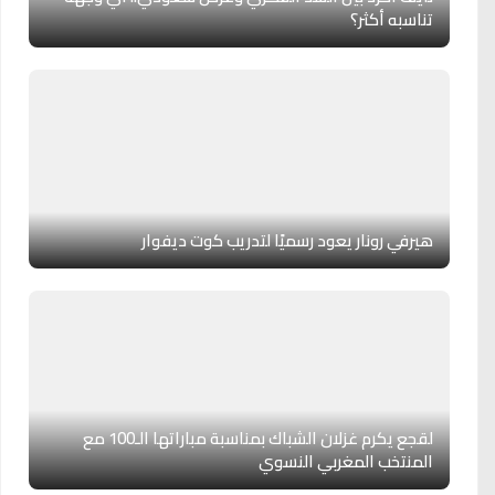
تناسبه أكثر؟
هيرفي رونار يعود رسميًا لتدريب كوت ديفوار
لقجع يكرم غزلان الشباك بمناسبة مباراتها الـ100 مع
المنتخب المغربي النسوي