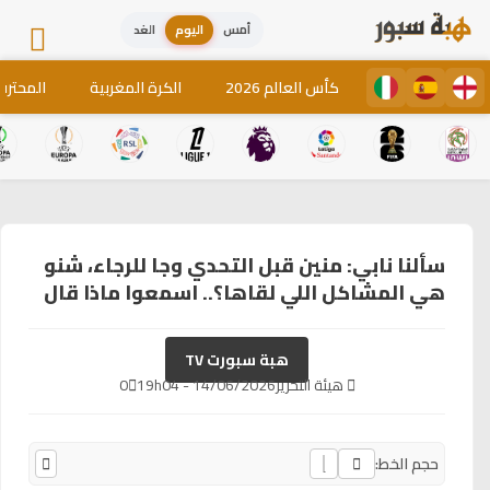
أمس
اليوم
الغد
كأس العالم 2026
الكرة المغربية
المحترف
سألنا نابي: منين قبل التحدي وجا للرجاء، شنو
هي المشاكل اللي لقاها؟.. اسمعوا ماذا قال
هبة سبورت TV
هيئة التحرير
14/06/2026 - 19h04
0
حجم الخط: