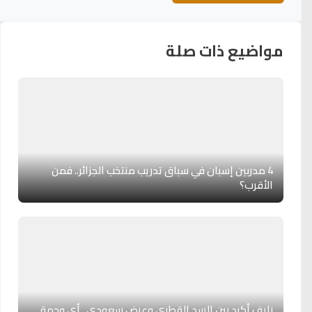
مواضيع ذات صلة
4 مدربين إسبان في سباق تدريب منتخب الجزائر.. فمن
الأقرب؟
نايف أكرد بين السد القطري وعرض سعودي.. أي وجهة