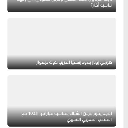
تناسبه أكثر؟
هيرفي رونار يعود رسميًا لتدريب كوت ديفوار
لقجع يكرم غزلان الشباك بمناسبة مباراتها الـ100 مع
المنتخب المغربي النسوي