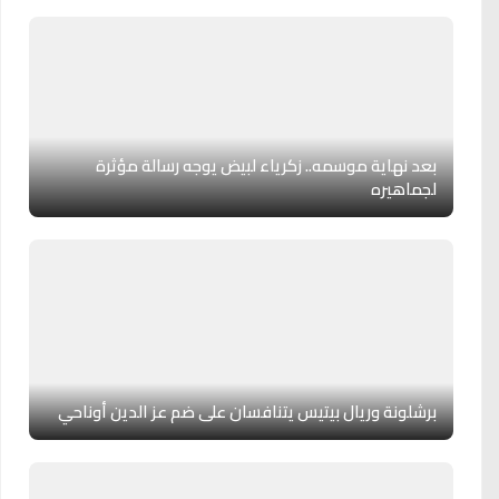
بعد نهاية موسمه.. زكرياء لبيض يوجه رسالة مؤثرة
لجماهيره
برشلونة وريال بيتيس يتنافسان على ضم عز الدين أوناحي