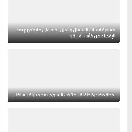
مغادرة لاعبات السنغال والحزن يخيم على ملامحهم بعد
الإقصاء من كأس أفريقيا
لحظة مغادرة حافلة المنتخب النسوي بعد مباراة السنغال