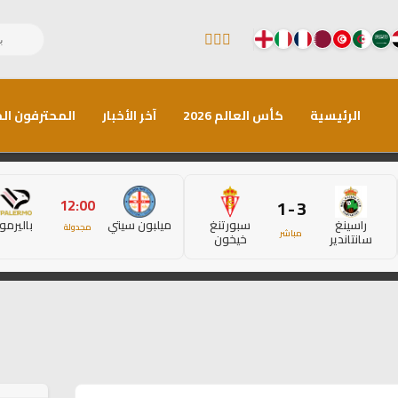
الرئيسية
كأس العالم 2026
آخر الأخبار
المحترفون الم
12:00
3 - 1
راسينغ
سبورتنغ
ميلبون سيتي
باليرمو
مجدولة
مباشر
سانتاندير
خيخون