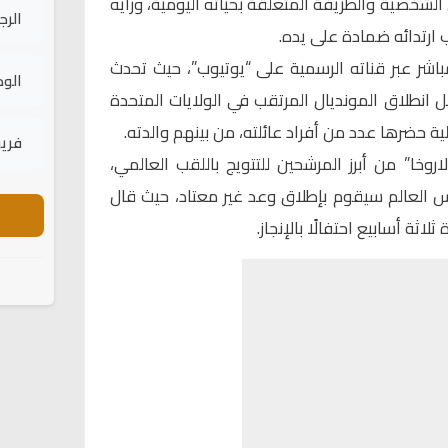
شخصية والطريفة المتعلقة بحياته اليومية، ورأيه
الرج
ارتدائه ضمادة على يده.
اشر عبر قناته الرسمية على “يوتيوب”، حيث تحدث
الود
 انطلاق المونديال المرتقب في الولايات المتحدة
 حضرها عدد من أفراد عائلته، من بينهم والدته.
فريق
روخا” من أبرز المرشحين للتتويج باللقب العالمي،
س العالم سيقوم بإطلاق وعد غير معتاد، حيث قال
لاثة أسابيع احتفالًا بالإنجاز.