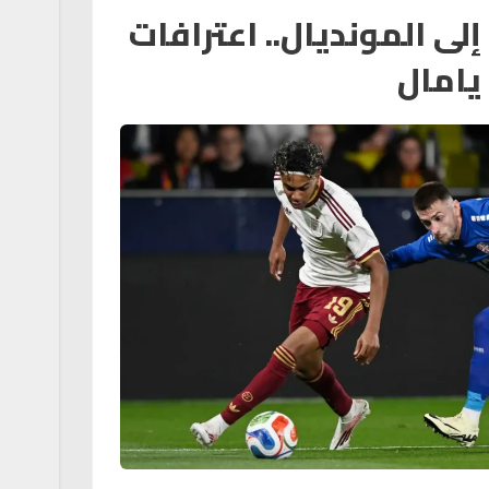
لى المونديال.. اعترافات
يامال