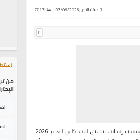
هيئة التحرير
07/06/2026 - 17h44
7
استطل
من تر
الإحتر
الم
الج
، نجم برشلونة ومنتخب إسبانيا، بتحقيق لقب كأس العالم 2026،