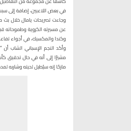
كاشفًا عن مجموعة من التفاصيل ال
في بعض اللاعبين، إضافة إلى سبب 
وجاءت تصريحات
يامال
خلال بث مب
عن مسيرته الكروية وطموحاته قبل
وكندا والمكسيك، في أجواء تفاعلية
وأكد
النجم الإسباني
الشاب أن “لا
مشيرًا إلى أنه في حال تحقيق كأ
مازحًا إنه سيُطيل لحيته وشاربه لمدة ث