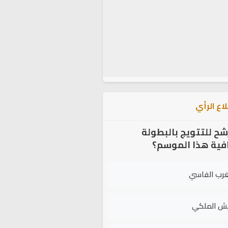
اع الرأي
شح للتتويج بالبطولة
افية هذا الموسم؟
غرب الفاسي
يش الملكي