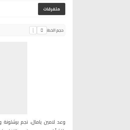
متفرقات
حجم الخط:
وعد
لامين يامال