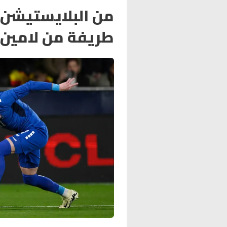
من البلايستيشن إ
طريفة من لامين 