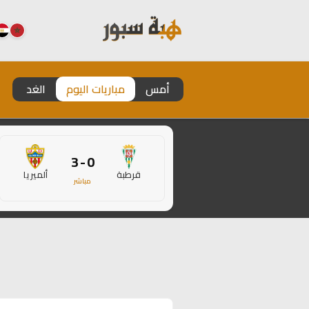
أمس
مباريات اليوم
الغد
0 - 3
قرطبة
ألميريا
مباشر