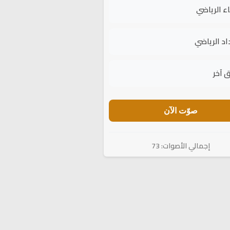
اء الرياضي
اد الرياضي
 آخر
صوّت الآن
إجمالي الأصوات: 73