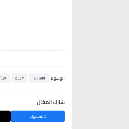
الوسوم:
#البرازيل
#بيليه
#كأس 
شارك المقال
فيسبوك