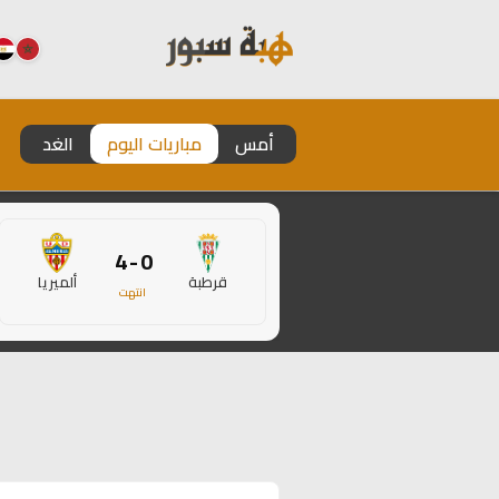
أمس
مباريات اليوم
الغد
0 - 4
قرطبة
ألميريا
انتهت