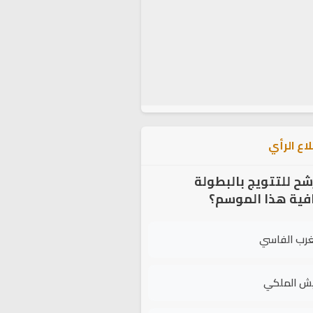
اع الرأي
شح للتتويج بالبطولة
افية هذا الموسم؟
غرب الفاسي
يش الملكي