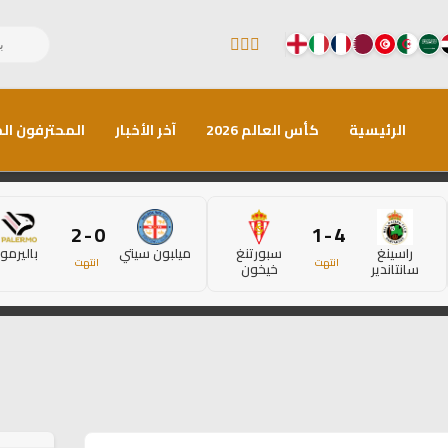
الرئيسية
كأس العالم 2026
آخر الأخبار
المحترفون الم
0 - 2
4 - 1
راسينغ
سبورتنغ
ميلبون سيتي
باليرمو
انتهت
انتهت
سانتاندير
خيخون