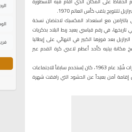
تم الحفاظ على المكان الذي أقام فيه الأسطورة
الرج
ازيل للتتويج بلقب كأس العالم 1970.
بالتزامن مع استعداد المكسيك لاحتضان نسخة
الود
مرة الثالثة في تاريخها، في رقم قياسي يعيد ربط البلاد بذكريات
د تتويج البرازيل بعد فوزها الكبير في النهائي على إيطاليا
فريق
 الذي رسخ مكانة بيليه كأحد أعظم لاعبي كرة القدم عبر
ويقع المعرض داخل مجمع مؤتمرات شُيّد عام 1963، كان يُستخدم سابقاً للاجتماعات
ان إقامة آمن بعيداً عن الحشود التي رافقت شهرة