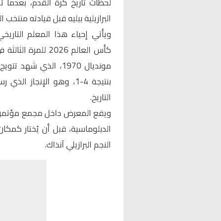
لحظات تاريخ كرة القدم، بعدما 
البرازيلية بيليه قبل قيادته منتخب البر
ويأتي إحياء هذا
المعلم التاريخي
كأس العالم 2026 لل
مونديال 1970، الذي شه
بنتيجة 4-1، وهو الإنجاز
التاريخ.
الدبلوماسية، قبل أن يُختار كمك
النجم البرازيلي آنذاك.