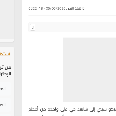
هيئة التحرير
05/06/2026 - 22h48
6
استطل
من تر
الإحتر
الم
الج
كو سيتي
إلى شاهد حي على واحدة من أعظم