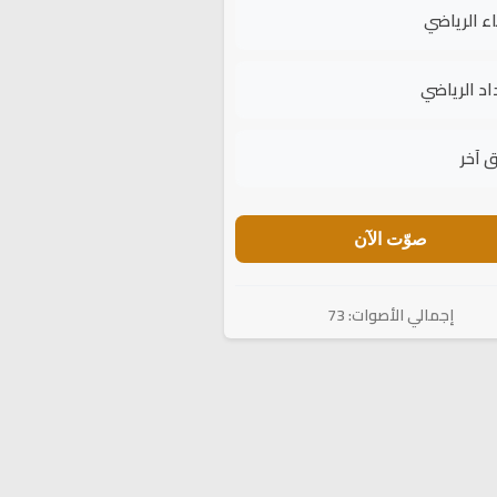
اء الرياضي
اد الرياضي
 آخر
صوّت الآن
إجمالي الأصوات: 73