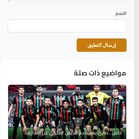
الاسم
مواضيع ذات صلة
خاص .. طارئ يغيب نجم الجيش الملكي عن التداريب