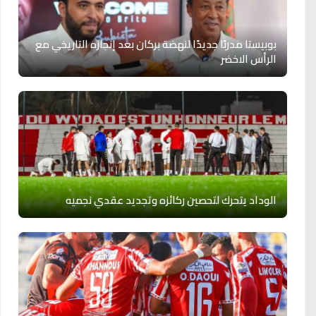
بوبيستا مدربًا جديدًا لنهضة بركان بعد إنجازه التاريخي مع
الرأس الاخضر
الوداد يتحرك لتحصين ركائزه وتجديد عقدي نجميه