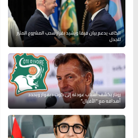
الكاف يدعم بيان فيفا ويشيد بقرار سحب المشروع المثير
للجدل
رونار يكشف أسباب عودته إلى كوت ديفوار ويحدد
أهدافه مع “الأفيال”