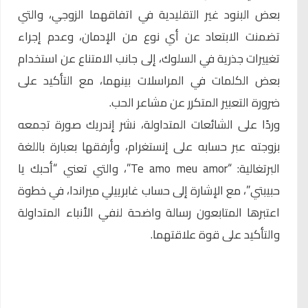
بعض البنود غير التقليدية في اتفاقهما الزوجي، والتي
تضمنت الابتعاد عن أي نوع من الإدمان، وعدم إجراء
تغييرات جذرية في السلوك، إلى جانب الامتناع عن استخدام
بعض الكلمات في المراسلات بينهما، مع التأكيد على
ضرورة التعبير المتكرر عن مشاعر الحب.
وردًا على الشائعات المتداولة، نشر إندريك صورة تجمعه
بزوجته عبر حسابه على إنستغرام، وأرفقها بعبارة باللغة
البرتغالية: “Te amo meu amor”، والتي تعني “أحبك يا
حبيبتي”، مع الإشارة إلى حساب غابرييلي ميراندا، في خطوة
اعتبرها المتابعون رسالة واضحة لنفي الأنباء المتداولة
والتأكيد على قوة علاقتهما.