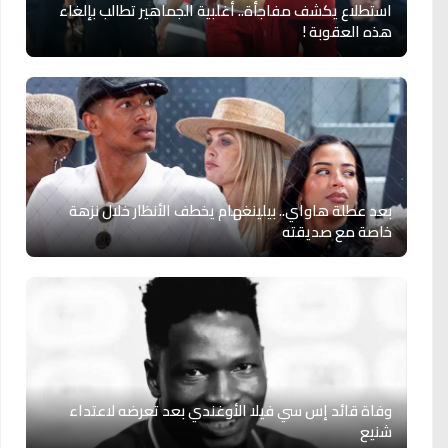
استطلاع يكشف مفاجأة.. أغلبية الجماهير تطالب بإلغاء
هذه العقوبة !
بعد عطلة هاواي.. بيلينغهام يخطف الأنظار خلال نزهة
خاصة مع صديقته
وفاة قائد إس سي فيلا الأوغندي بعد تعرضه لاعتداء
شنيع