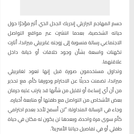
حسم المهاجم البرازيلي
إندريك
الجدل الذي أثير مؤخرًا حول
حياته الشخصية، بعدما انتشرت عبر مواقع التواصل
الاجتماعي رسالة منسوبة إلى زوجته غابرييلي ميراندا، أثارت
تكهنات واسعة بشأن وجود خلافات أو خيانة داخل
علاقتهما.
وتداول مستخدمون صورة قيل إنها تعود لغابرييلي
ميراندا، تضمنت حديثًا عن الاحترام ودورها كأم، مع تحذير
من أن أي إساءة أو تقليل من شأنها قد يترتب عليه حرمان
بعض الأشخاص من التواصل مع طفلها أو متابعة أخباره.
وجاء في الرسالة المتداولة: “لن أسمح لأحد بعدم احترامي
كأم سوى مرة واحدة، وبعدها لن يكون له مكان في حياة
طفلي أو في تفاصيل حياتنا الأسرية”.