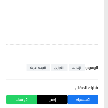
الوسوم:
#إندريك
#البرازيل
#زوجة إندريك
شارك المقال
فيسبوك
إكس
واتساب