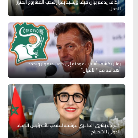
الكاف يدعم بيان فيفا ويشيد بقرار سحب المشروع المثير
للجدل
رونار يكشف أسباب عودته إلى كوت ديفوار ويحدد
أهدافه مع “الأفيال”
السيدة بشرى القادري مرشحة لمنصب نائب رئيس الاتحاد
الدولي للشطرنج