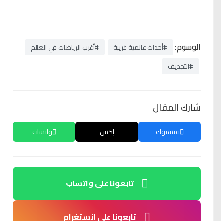
الوسوم:
#أحداث عالمية غريبة
#أغرب الرياضات في العالم
#التجديف
شارك المقال
فيسبوك
إكس
واتساب
تابعونا على واتساب
تابعونا على انستغرام