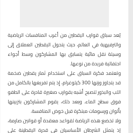
يُعد سباق قوارب اليقطين من أغرب المنافسات الرياضية
والترفيهية في العالم، حيث يتحول اليقطين العملاق إلى
وسيلة نقل مائية يتسابق بها المشاركون وسط أجواء
احتفالية فريدة من نوعها.
وتعتمد فكرة السباق على استخدام ثمار يقطين ضخمة
قد يتجاوز وزنها 300 كيلوغرام، إذ يتم تفريغها بالكامل من
اللب والبذور لتصبح أشبه بقوارب صغيرة قادرة على الطفو
فوق سطح الماء. وبعد ذلك، يقوم المشاركون بتزيينها
بألوان ورسومات مبتكرة قبل خوض المنافسة.
ولا تخضع هذه الرياضة لقواعد معقدة أو قوانين صارمة،
إذ يتمثل الشرطان الأساسيان في قدرة اليقطينة على