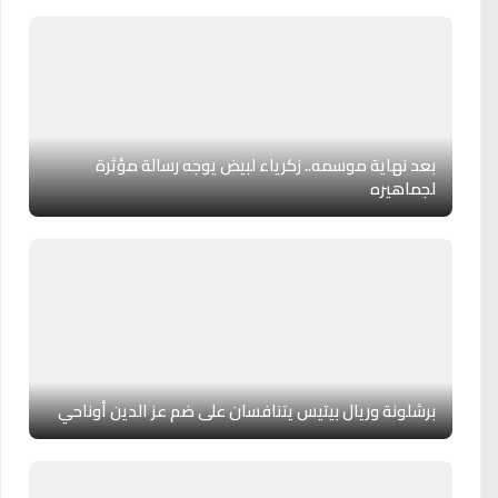
بعد نهاية موسمه.. زكرياء لبيض يوجه رسالة مؤثرة
لجماهيره
برشلونة وريال بيتيس يتنافسان على ضم عز الدين أوناحي