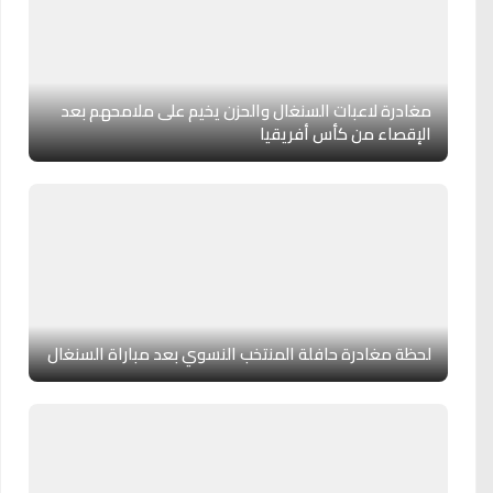
مغادرة لاعبات السنغال والحزن يخيم على ملامحهم بعد
الإقصاء من كأس أفريقيا
لحظة مغادرة حافلة المنتخب النسوي بعد مباراة السنغال