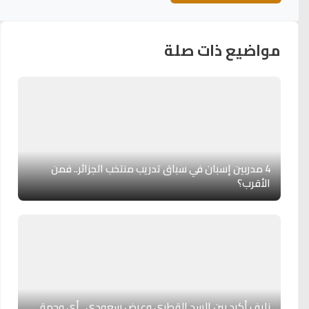
مواضيع ذات صلة
4 مدربين إسبان في سباق تدريب منتخب الجزائر.. فمن
الأقرب؟
نايف أكرد بين السد القطري وعرض سعودي.. أي وجهة