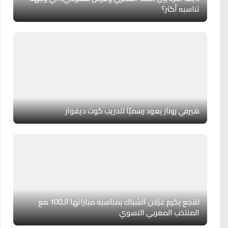
تناسبه أكثر؟
هيرفي رونار يعود رسميًا لتدريب كوت ديفوار
لقجع يكرم غزلان الشباك بمناسبة مباراتها الـ100 مع
المنتخب المغربي النسوي