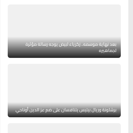
بعد نهاية موسمه.. زكرياء لبيض يوجه رسالة مؤثرة
لجماهيره
برشلونة وريال بيتيس يتنافسان على ضم عز الدين أوناحي