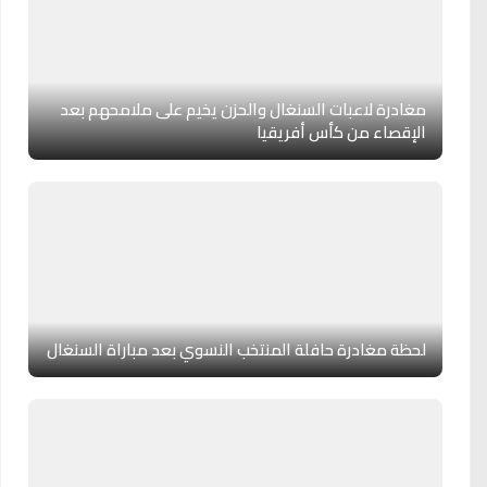
مغادرة لاعبات السنغال والحزن يخيم على ملامحهم بعد
الإقصاء من كأس أفريقيا
لحظة مغادرة حافلة المنتخب النسوي بعد مباراة السنغال