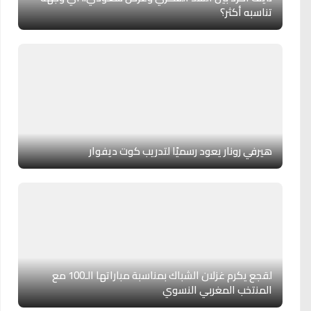
تناسبه أكثر؟
هيرفي رونار يعود رسميًا لتدريب كوت ديفوار
لقجع يكرم غزلان الشباك بمناسبة مباراتها الـ100 مع
المنتخب المغربي النسوي