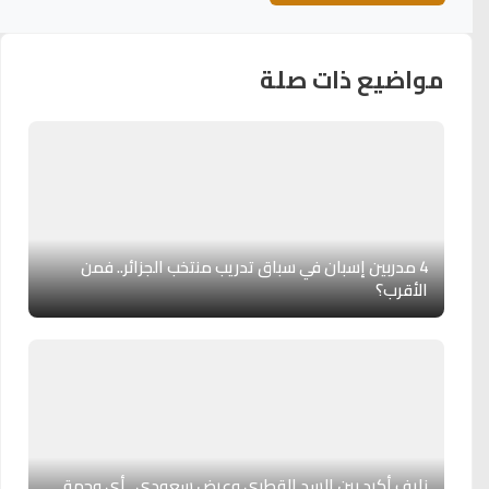
مواضيع ذات صلة
4 مدربين إسبان في سباق تدريب منتخب الجزائر.. فمن
الأقرب؟
نايف أكرد بين السد القطري وعرض سعودي.. أي وجهة