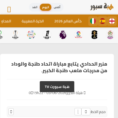
أمس
اليوم
الغد
كأس العالم 2026
الكرة المغربية
المحترف
منير الحدادي يتابع مباراة اتحاد طنجة والوداد
من مدرجات ملعب طنجة الكبير.
هبة سبورت TV
هيئة التحرير
03/06/2026 - 19h22
0
حجم الخط: