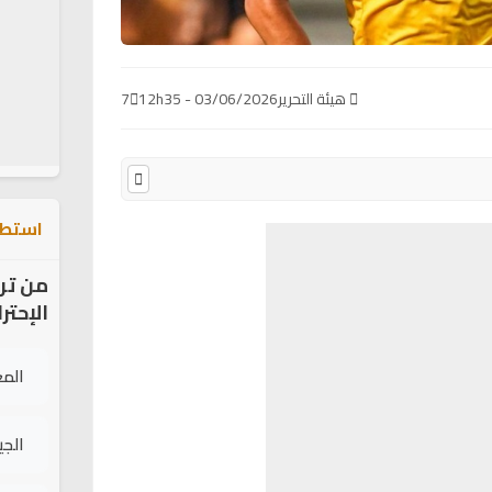
هيئة التحرير
03/06/2026 - 12h35
7
استطل
من تر
الإحتر
الم
الج