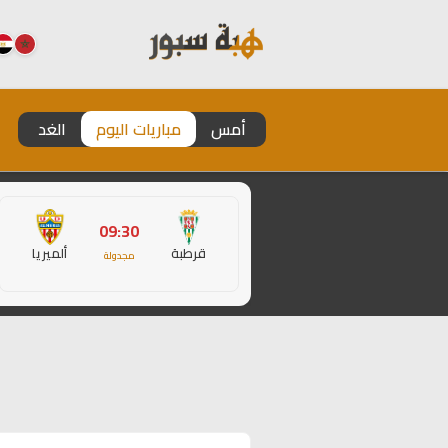
أمس
مباريات اليوم
الغد
09:30
قرطبة
ألميريا
مجدولة