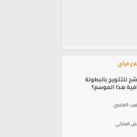
اع الرأي
شح للتتويج بالبطولة
افية هذا الموسم؟
غرب الفاسي
يش الملكي