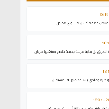
المنتخب وهو فأفضل مستوى ممكن
ة الطريق بل بداية مرحلة جديدة خاصو يستغلها مزيان
دتو خبرة وغادي يستافد منها فالمستقبل
اجتهاد باش يضمن مكانة أساسية مع فريقو