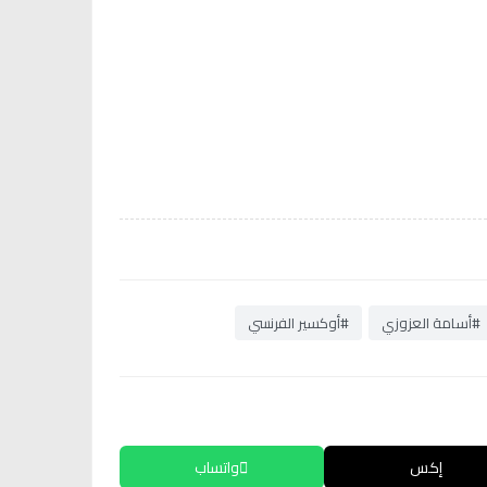
#أسامة العزوزي
#أوكسير الفرنسي
إكس
واتساب