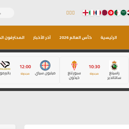
الرئيسية
كأس العالم 2026
آخر الأخبار
المحترفون الم
12:00
10:30
راسينغ
سبورتنغ
ميلبون سيتي
باليرمو
مجدولة
مجدولة
سانتاندير
خيخون