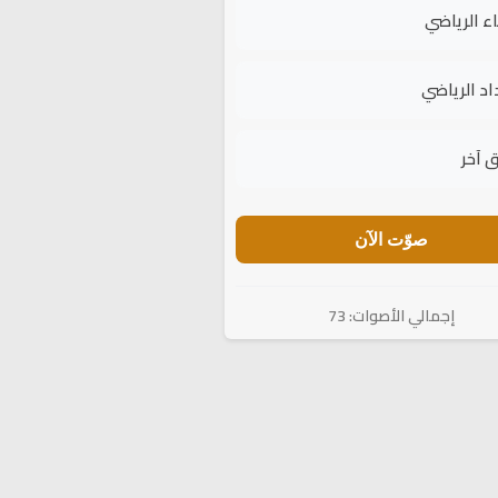
اء الرياضي
اد الرياضي
 آخر
صوّت الآن
إجمالي الأصوات: 73