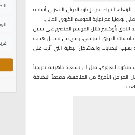
الرج
الأربعاء، انتهاء فترة إعارة الدولي المغربي
أسامة
لأصلي بولونيا مع نهاية الموسم الكروي الحالي.
الود
 التحق بأوكسير خلال الموسم المنصرم على سبيل
اض 11 مباراة في منافسات الدوري الفرنسي، ونجح في تسجيل هدف
فريق
 بسبب الإصابات والمشاكل البدنية التي أثرت على
تكررة للعزوزي، قبل أن يستعيد جاهزيته تدريجياً
ل المراحل الأخيرة من المنافسة، مقدماً الإضافة
لعب.