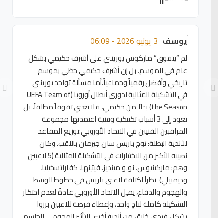
ااا
يوسف
3 يونيو 2026 - 06:09
لم “يتفوق” ماركوس يورينتي على أشرف حكيمي بشكل
عام في الموسم، بل إن أشرف حكيمي حظي بموسم
تاريخي وأفضل رقمياً وجماعياً.أما مسألة تواجد يورينتي
في التشكيلة المثالية لدوري أبطال أوروبا (UEFA Team of
the Season) بدلاً من حكيمي، فلا تعني تفوقاً مطلقاً، بل
تعود إلى 3 أسباب تكتيكية وفنية اعتمدتها مجموعة
المراقبين الفنيين في الاتحاد الأوروبي:توزيع المقاعد
للأندية البطلة: توج باريس سان جيرمان باللقب، وكان
نصيبه الأكبر من الاختيارات في التشكيلة المثالية (5 لاعبين
وهم: ماركينيوس، نونو مينديز، فيتينها، كفاراتسخيليا،
وديمبيلي). نظراً لكثافة لاعبي باريس في خطوط الوسط
والهجوم والدفاع، يميل الاتحاد الأوروبي عادةً لعدم احتكار
التشكيلة كاملة لنادٍ واحد، وإعطاء فرصة للاعبين برزوا
بشكل فردي خارق من أندية أخرى.التأثير الهجومي الحاسم