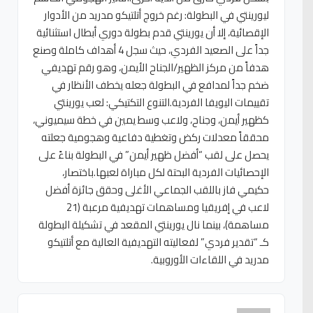
ليورينتي في البطولة: رغم خروج أتلتيكو مدريد من الأدوار
الإقصائية، إلا أن يورينتي قدم بطولة دوري أبطال استثنائية
جداً على الصعيد الفردي، حيث سجل 4 أهداف كاملة وصنع
هدفاً من مركز الظهير/الجناح الأيمن، وهو رقم تهديفي
ضخم جداً لمدافع في البطولة جعله يخطف الأنظار في
تقييمات اليويفا الفردية.التنوع التكتيكي: لعب يورينتي
كظهير أيمن، وجناح، ولاعب وسط يمين في خطة سيميوني،
محققاً معدلات ركض وتغطية دفاعية وهجومية جعلته
يحصل على لقب “أفضل ظهير أيمن” في البطولة بناءً على
الإحصائيات الفردية البحتة لكل مباراة لعبها.باختصار،
حكيمي فاز باللقب الجماعي الأغلى وحقق جائزة أفضل
لاعب في إفريقيا ومساهمات تهديفية مرعبة (21
مساهمة)، بينما نال يورينتي المقعد في تشكيلة البطولة
كـ “تقدير فردي” لفعاليته التهديفية العالية مع أتلتيكو
مدريد في اللقاءات الأوروبية.