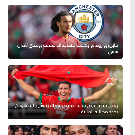
فابريزيو رومانو يكشف مستجدات صفقة بوعدي للمان
سيتي
رينجرز يقدم عرض جديد لضم صهيب الدريوش وآيندهوفن
يحدد مطالبه المالية