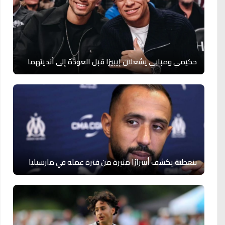
حكيمي ومبابي يشعلان إيبيزا قبل العودة إلى أنديتهما
بنعطية يكشف أسرارًا مثيرة من فترة عمله في مارسيليا