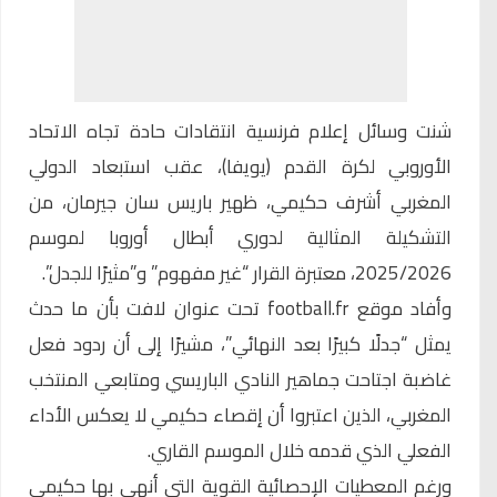
شنت وسائل إعلام فرنسية انتقادات حادة تجاه
الاتحاد
الأوروبي
لكرة القدم (يويفا)، عقب استبعاد الدولي
المغربي أشرف حكيمي، ظهير باريس سان جيرمان، من
التشكيلة المثالية لدوري أبطال أوروبا لموسم
2025/2026، معتبرة القرار “غير مفهوم” و”مثيرًا للجدل”.
وأفاد
موقع football.fr
تحت عنوان لافت بأن ما حدث
يمثل “جدلًا كبيرًا بعد النهائي”، مشيرًا إلى أن ردود فعل
غاضبة اجتاحت جماهير النادي الباريسي ومتابعي المنتخب
المغربي، الذين اعتبروا أن إقصاء حكيمي لا يعكس الأداء
الفعلي الذي قدمه خلال الموسم القاري.
ورغم المعطيات الإحصائية القوية التي أنهى بها حكيمي