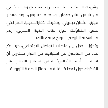
وشهدت التشكيلة المثالية حضور خمسة من زملاء حكيمي
في باريس سان جيرمان، وهم: ماركينيوس، نونو مينديز،
فيتينيا، عثمان ديمبيلي، وخفيتشا كفاراتسخيليا، الأمر الذي
عمّق التساؤلات حول غياب الظهير المغربي، رغم
مساهمته البارزة في تتويج فريقه باللقب.
وتحوّل الجدل إلى منصات التواصل الاجتماعي، حيث عبّر
عدد من المتابعين عن استيائهم من القرار، معتبرين أن
استبعاد “أسد الأطلس” يمسّ بمعايير الاختيار ويثير
الشكوك حول العدالة الفنية في جوائز البطولة الأوروبية.