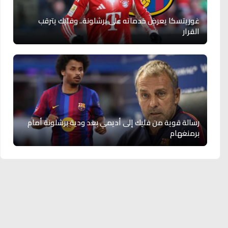
غوريتسكا يعرض خدماته على برشلونة.. وفليك يترقب
القرار
رسالة قوية من فليك إلى أديمي بعد ودية برشلونة أمام
برمنغهام