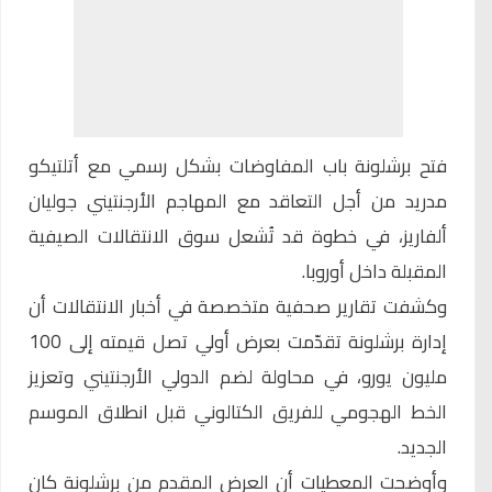
فتح
برشلونة
باب المفاوضات بشكل رسمي مع أتلتيكو
مدريد من أجل التعاقد مع المهاجم الأرجنتيني جوليان
ألفاريز، في خطوة قد تُشعل سوق الانتقالات الصيفية
المقبلة داخل أوروبا.
وكشفت
تقارير صحفية متخصصة
في أخبار الانتقالات أن
إدارة برشلونة تقدّمت بعرض أولي تصل قيمته إلى 100
مليون يورو، في محاولة لضم الدولي الأرجنتيني وتعزيز
الخط الهجومي للفريق الكتالوني قبل انطلاق الموسم
الجديد.
وأوضحت المعطيات أن العرض المقدم من برشلونة كان