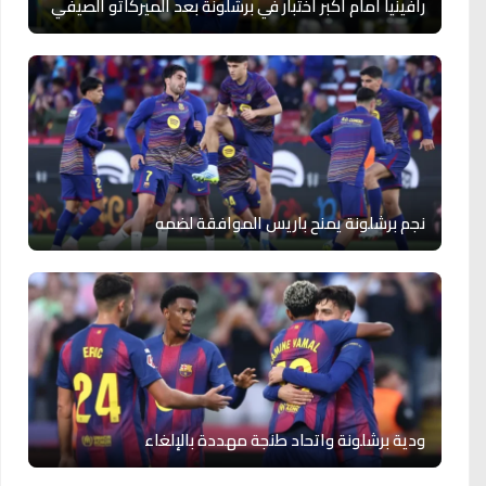
رافينيا أمام أكبر اختبار في برشلونة بعد الميركاتو الصيفي
نجم برشلونة يمنح باريس الموافقة لضمه
ودية برشلونة واتحاد طنجة مهددة بالإلغاء