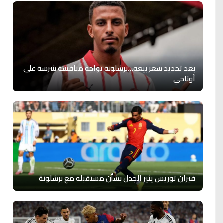
بعد تحديد سعر بيعه…برشلونة يواجه منافسة شرسة على
أوناحي
فيران توريس يثير الجدل بشأن مستقبله مع برشلونة