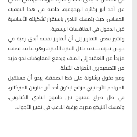
عن أحد أبرز ركائزه الهجومية، خاصة في هذا التوقيت
الحساس، حيث يتمسك النادي باستقرار تشكيلته الأساسية
قبل الدخول في المنافسات الرسمية.
وتشير بعض التقارير إلى أن ألفاريز نفسه أبدى رغبة في
خوض تجربة جديدة خلال الفترة الأخيرة، وهو ما قد يضيف
مزيداً من التعقيد إلى الملف ويدفع المفاوضات نحو مزيد
من التصعيد بين الأطراف الثلاثة.
ومع دخول برشلونة على خط الصفقة، يبدو أن مستقبل
المهاجم الأرجنتيني مرشح ليكون أحد أبرز عناوين الميركاتو،
في ظل صراع مفتوح بين طموح النادي الكتالوني،
وتمسك أتلتيكو مدريد، ورغبة اللاعب في تغيير الأجواء.