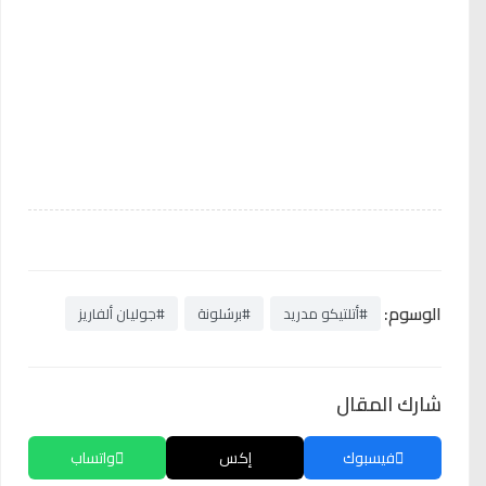
الوسوم:
#أتلتيكو مدريد
#برشلونة
#جوليان ألفاريز
شارك المقال
فيسبوك
إكس
واتساب