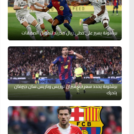
برشلونة يسير على خطى ريال مدريد لتمويل الصفقات
برشلونة يحدد سعر بيع فيران توريس وباريس سان جيرمان
يتحرك