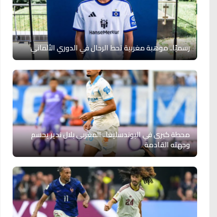
رسميًا.. موهبة مغربية تحط الرحال في الدوري الألماني
محطة كبرى في البوندسليغا.. المغربي بلال ندير يحسم
وجهته القادمة