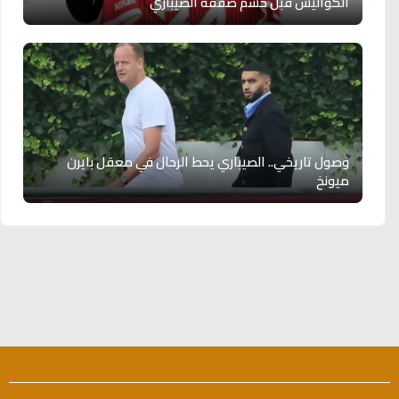
الكواليس قبل حسم صفقة الصيباري
وصول تاريخي.. الصيباري يحط الرحال في معقل بايرن
ميونخ