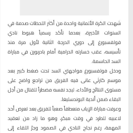
شهدت الكرة الألمانية واحدة من أكثر اللحظات صدمة في
السنوات الأخيرة، بعدما تأكد رسمياً هبوط نادي
فولفسبورغ
إلى دوري الدرجة الثانية لأول مرة منذ
تأسيسه، عقب خسارته الدرامية أمام بادربورن في مباراة
السد الحاسمة.
ودخل فولفسبورغ مواجهتي السد تحت ضغط كبير بعد
موسم كارثي عانى فيه الفريق من تراجع واضح على
مستوى النتائج والأداء، ليجد نفسه مضطراً للقتال من أجل
البقاء ضمن أندية البوندسليغا.
وعرفت مباراة الإياب منعطفاً صعباً للفريق بعد تعرض أحد
لاعبيه للطرد في وقت مبكر، وهو ما زاد من تعقيد
المهمة، رغم نجاح النادي في الصمود وجرّ اللقاء إلى