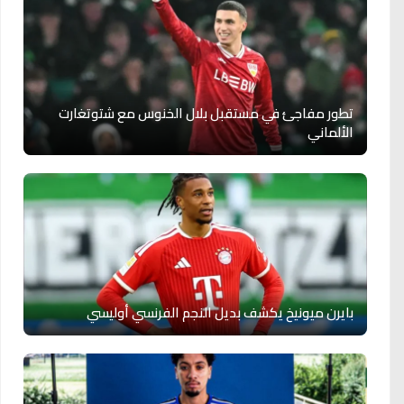
تطور مفاجئ في مستقبل بلال الخنوس مع شتوتغارت
الألماني
بايرن ميونيخ يكشف بديل النجم الفرنسي أوليسي