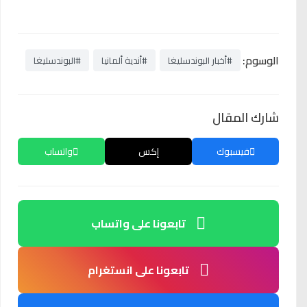
الوسوم:
#أخبار البوندسليغا
#أندية ألمانيا
#البوندسليغا
شارك المقال
فيسبوك
إكس
واتساب
تابعونا على واتساب
تابعونا على انستغرام