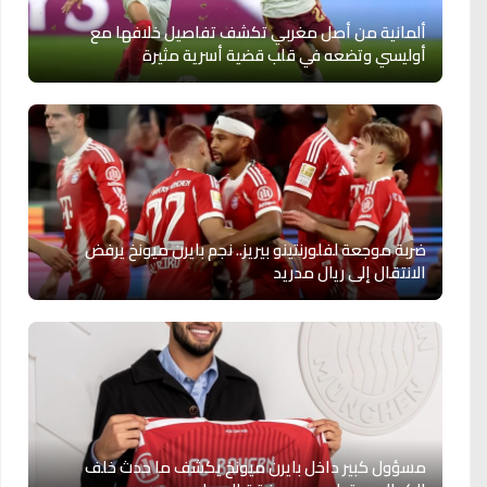
ألمانية من أصل مغربي تكشف تفاصيل خلافها مع
أوليسي وتضعه في قلب قضية أسرية مثيرة
ضربة موجعة لفلورنتينو بيريز.. نجم بايرن ميونخ يرفض
الانتقال إلى ريال مدريد
مسؤول كبير داخل بايرن ميونخ يكشف ما حدث خلف