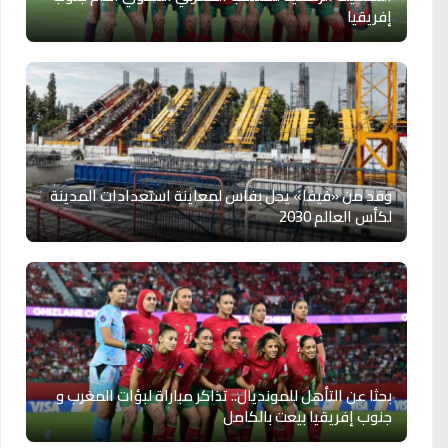
إفريقيا
وفد من «فيفا» يحل بفاس لمعاينة استعدادات المدينة
لكأس العالم 2030
بحثا عن التأهل للمونديال.. تذاكر مباراة لبؤات المغرب و
جنوب إفريقيا بيعت بالكامل