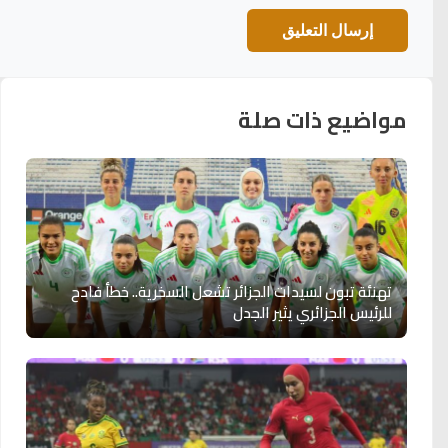
مواضيع ذات صلة
تهنئة تبون لسيدات الجزائر تشعل السخرية.. خطأ فادح
للرئيس الجزائري يثير الجدل