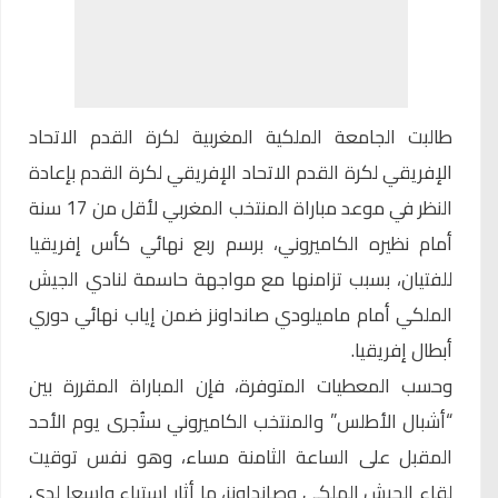
طالبت الجامعة الملكية المغربية لكرة القدم الاتحاد
الإفريقي لكرة القدم الاتحاد الإفريقي لكرة القدم بإعادة
النظر في موعد مباراة المنتخب المغربي لأقل من 17 سنة
أمام نظيره الكاميروني، برسم ربع نهائي كأس إفريقيا
للفتيان، بسبب تزامنها مع مواجهة حاسمة لنادي الجيش
الملكي أمام ماميلودي صانداونز ضمن إياب نهائي دوري
أبطال إفريقيا.
وحسب المعطيات المتوفرة، فإن المباراة المقررة بين
“أشبال الأطلس” والمنتخب الكاميروني ستُجرى يوم الأحد
المقبل على الساعة الثامنة مساء، وهو نفس توقيت
لقاء الجيش الملكي وصانداونز، ما أثار استياء واسعا لدى