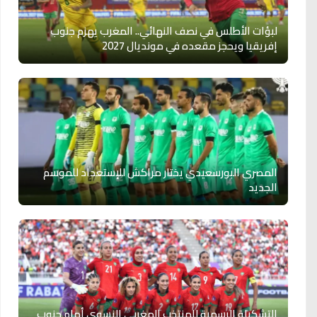
لبؤات الأطلس في نصف النهائي.. المغرب يهزم جنوب
إفريقيا ويحجز مقعده في مونديال 2027
المصري البورسعيدي يختار مراكش للإستعداد للموسم
الجديد
التشكيلة الرسمية للمنتخب المغربي النسوي أمام جنوب