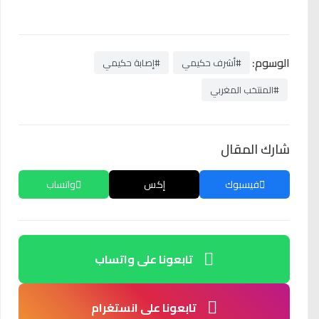
الوسوم:
#أشرف حكيمي
#إصابة حكيمي
#المنتخب المغربي
شارك المقال
فيسبوك
إكس
واتساب
تابعونا على واتساب
تابعونا على انستغرام