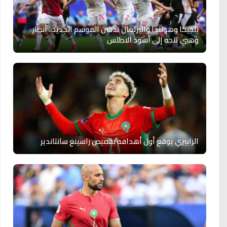
بلجيكا وهولندا والبرتغال تدشن الموسم الجديد.. أنظار
وهبي تتجه إلى أسود الاطلس
الزابيري يوقع أول أهدافه بقميص راسينغ سانتاندير