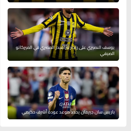
يوسف النصيري على رادار بيراميدز المصري في الميركاتو
الصيفي
باريس سان جيرمان يحدد موعد عودة أشرف حكيمي