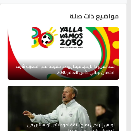
مواضيع ذات صلة
بعد تقرير ذا تايمز.. فيفا يوضح حقيقة منح المغرب شرف
احتضان نهائي كأس العالم 2030
لويس إنريكي يمنح الثقة لموهبتين تونسيتين في
تحضيرات باريس سان جيرمان