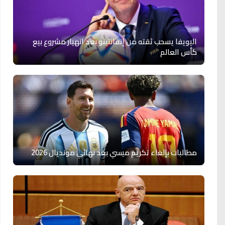
اليويفا يسحب ثقته من إنفانتينو بعد انهيار مشروع بيع
كأس العالم
مطالبات بإلغاء تكريم ميسي بعد نهائي مونديال 2026