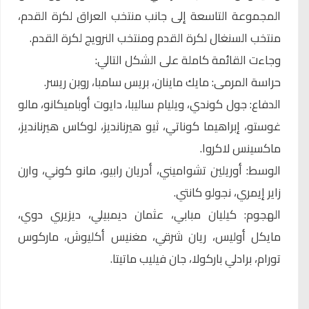
المجموعة التاسعة إلى جانب منتخب العراق لكرة القدم،
منتخب السنغال لكرة القدم ومنتخب النرويج لكرة القدم.
وجاءت القائمة كاملة على الشكل التالي:
حراسة المرمى: مايك ماينان، بريس سامبا، روبن ريسر.
الدفاع: جول كوندي، ويليام ساليبا، دايوت أوباميكانو، مالو
غوستو، إبراهيما كوناتي، ثيو هيرنانديز، لوكاس هيرنانديز،
ماكسينس لاكروا.
الوسط: أوريلين تشواميني، أدريان رابيو، مانو كوني، وارن
زاير إيمري، نجولو كانتي.
الهجوم: كيليان مبابي، عثمان ديمبيلي، ديزيري دوي،
مايكل أوليس، ريان شرقي، مغنيس أكليوش، ماركوس
تورام، برادلي باركولا، جان فيليب ماتيتا.