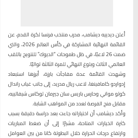
أعلن
ديدييه ديشامب
، مدرب منتخب فرنسا لكرة القدم، عن
القائمة النهائية المشاركة في كأس العالم 2026، والتي
ضمت 26 لاعبًا، في ظل طموحات “الديوك” للتتويج باللقب
العالمي الثالث وبلوغ النهائي للمرة الثالثة تواليًا.
وشهدت القائمة عدة مفاجآت بارزة، أبرزها استبعاد
إدواردو كامافينغا، لاعب ريال مدريد، إلى جانب غياب راندال
كولو مواني وحارس باريس سان جيرمان لوكاس شيفالييه،
مقابل منح الفرصة لعدد من المواهب الشابة.
وأكد ديشامب أن اختياراته جاءت بعد دراسة دقيقة بسبب
كثرة الخيارات المتاحة، مشيرًا إلى أن ضغط المباريات
وارتفاع درجات الحرارة خلال البطولة كانا من بين العوامل