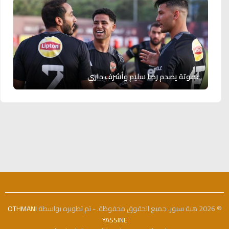
عموتة يصدم رضا سليم وأشرف داري
© 2026 هبة سبور. جميع الحقوق محفوظة. - تم تطويره بواسطة
OTHMANI
YASSINE