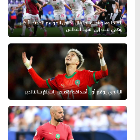
بلجيكا وهولندا والبرتغال تدشن الموسم الجديد.. أنظار
وهبي تتجه إلى أسود الاطلس
الزابيري يوقع أول أهدافه بقميص راسينغ سانتاندير