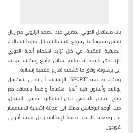
بات مستقبل الدولي المغربي
عبد الصمد الزلزولي
مع
ريال
بيتيس
مفتوحاً على جميع الاحتمالات خلال فترة الانتقالات
الصيفية المقبلة، في ظل تزايد اهتمام أندية الدوري
الإنجليزي الممتاز بخدماته، مقابل تراجع إمكانية عودته
إلى
برشلونة
، وفق ما كشفته تقارير إعلامية إسبانية.
وذكرت صحيفة “SPORT” الإسبانية أن ناديي
نيوكاسل
يونايتد
و
أستون فيلا
أبديا اهتماماً واضحاً بالتعاقد مع
جناح الفريق الأندلسي خلال الميركاتو الصيفي المقبل،
حيث أوفد نيوكاسل ممثلاً إلى مدينة إشبيلية للاستفسار
عن وضعية اللاعب، تحسباً لإمكانية رحيل نجمه أنتوني
غوردون.