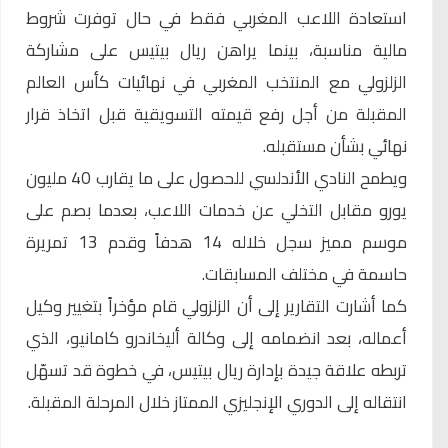
استعادة اللاعب المغربي فقط في حال توفرت شروط
مالية مناسبة، بينما يراهن ريال بيتيس على مشاركة
الزلزولي مع
المنتخب المغربي
في نهائيات كأس العالم
المقبلة من أجل رفع قيمته التسويقية قبل اتخاذ قرار
نهائي بشأن مستقبله.
ويطمح النادي الأندلسي للحصول على ما يقارب 40 مليون
يورو مقابل التخلي عن خدمات اللاعب، بعدما بصم على
موسم مميز سجل خلاله 14 هدفاً وقدم 13 تمريرة
حاسمة في مختلف المسابقات.
كما أشارت التقارير إلى أن الزلزولي قام مؤخراً بتغيير وكيل
أعماله، بعد انضمامه إلى وكالة أليخاندرو كامانيو، الذي
تربطه علاقة جيدة بإدارة ريال بيتيس، في خطوة قد تسهّل
انتقاله إلى الدوري الإنجليزي الممتاز خلال المرحلة المقبلة.