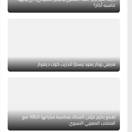
تناسبه أكثر؟
هيرفي رونار يعود رسميًا لتدريب كوت ديفوار
لقجع يكرم غزلان الشباك بمناسبة مباراتها الـ100 مع
المنتخب المغربي النسوي