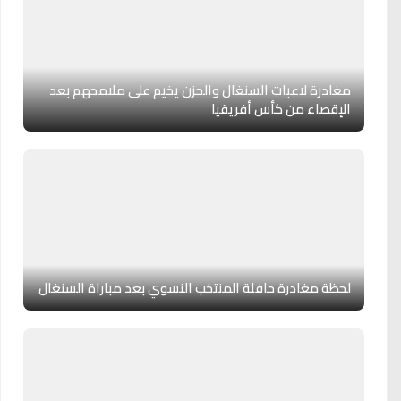
مغادرة لاعبات السنغال والحزن يخيم على ملامحهم بعد
الإقصاء من كأس أفريقيا
لحظة مغادرة حافلة المنتخب النسوي بعد مباراة السنغال