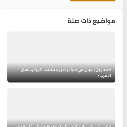
مواضيع ذات صلة
4 مدربين إسبان في سباق تدريب منتخب الجزائر.. فمن
الأقرب؟
نايف أكرد بين السد القطري وعرض سعودي.. أي وجهة