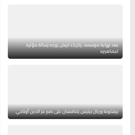
بعد نهاية موسمه.. زكرياء لبيض يوجه رسالة مؤثرة
لجماهيره
برشلونة وريال بيتيس يتنافسان على ضم عز الدين أوناحي