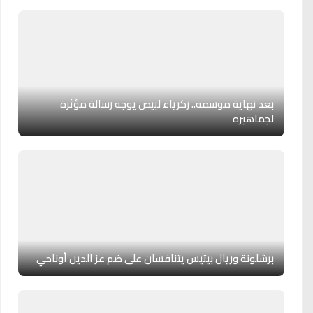
بعد نهاية موسمه.. زكرياء لبيض يوجه رسالة مؤثرة
لجماهيره
برشلونة وريال بيتيس يتنافسان على ضم عز الدين أوناحي