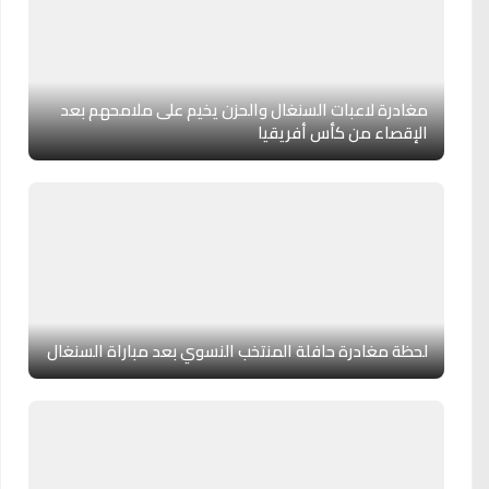
مغادرة لاعبات السنغال والحزن يخيم على ملامحهم بعد
الإقصاء من كأس أفريقيا
لحظة مغادرة حافلة المنتخب النسوي بعد مباراة السنغال