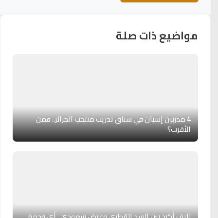
مواضيع ذات صلة
4 مدربين إسبان في سباق تدريب منتخب الجزائر.. فمن
الأقرب؟
نايف أكرد بين السد القطري وعرض سعودي.. أي وجهة