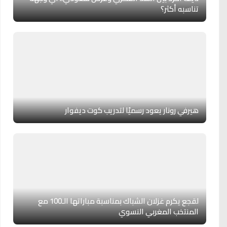
تناسبه أكثر؟
هيرفي رونار يعود رسميًا لتدريب كوت ديفوار
لقجع يكرم غزلان الشباك بمناسبة مباراتها الـ100 مع
المنتخب المغربي النسوي