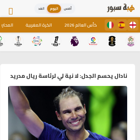
أمس
اليوم
الغد
كأس العالم 2026
الكرة المغربية
المحترف
نادال يحسم الجدل: لا نية لي لرئاسة ريال مدريد