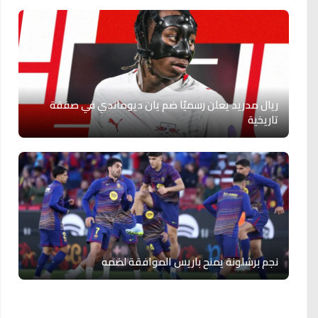
ريال مدريد يعلن رسميًا ضم يان ديوماندي في صفقة
تاريخية
نجم برشلونة يمنح باريس الموافقة لضمه