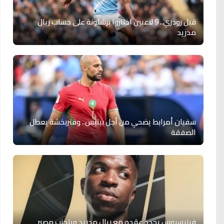
قبل رودري.. 9 لاعبين اختاروا برشلونة على حساب ريال
مدريد
سفيان أمرابط يضحي من أجل بيتيس.. وفنربخشة يعطل
الصفقة
فينيسيوس يجدد عقده مع ريال مدريد ويتجنب مصير