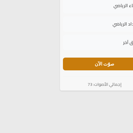
اء الرياضي
اد الرياضي
 آخر
صوّت الآن
إجمالي الأصوات: 73