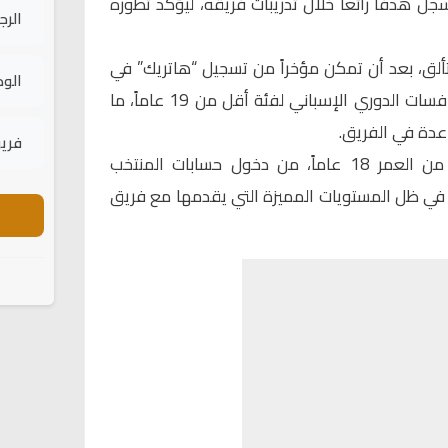
ل هدفاً رائعاً خلال تدريبات فريقه، ليؤكد تطوره
الرج
ألق، بعد أن تمكن مؤخراً من تسجيل “هاتريك” في
الود
شباك فريق مونت كارلو ضمن منافسات الدوري الإسباني لفئة أقل من 19 عاماً، ما
اعدة في الفريق.
فريق
ويقترب حمزة عبد الكريم، البالغ من العمر 18 عاماً، من دخول حسابات المنتخب
في ظل المستويات المميزة التي يقدمها مع فريق