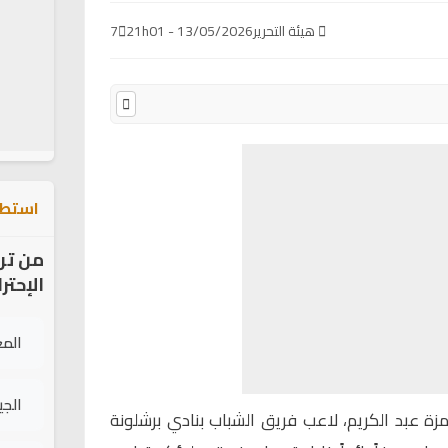
هيئة التحرير
13/05/2026 - 21h01
7
استطل
من تر
الإحتر
الم
الج
زة عبد الكريم
، لاعب فريق الشباب بنادي برشلونة