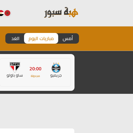
أمس
مباريات اليوم
الغد
20:00
جريميو
ساو باولو
مجدولة