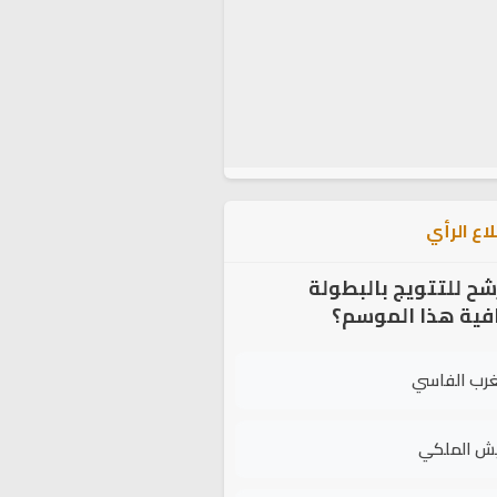
اع الرأي
شح للتتويج بالبطولة
افية هذا الموسم؟
غرب الفاسي
يش الملكي