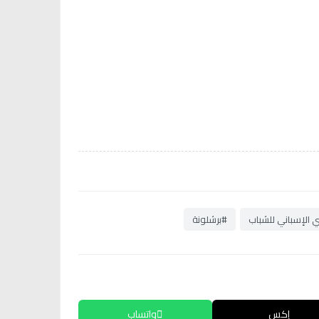
 الإسباني للشباب
#برشلونة
إكس
واتساب