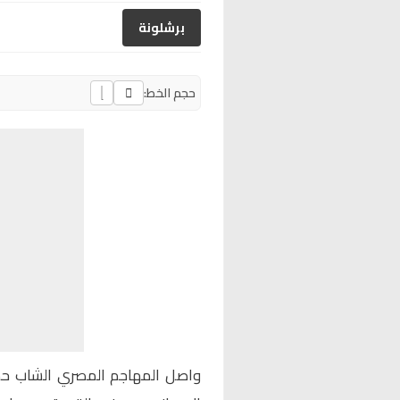
برشلونة
حجم الخط:
واصل المهاجم المصري الشاب
حم