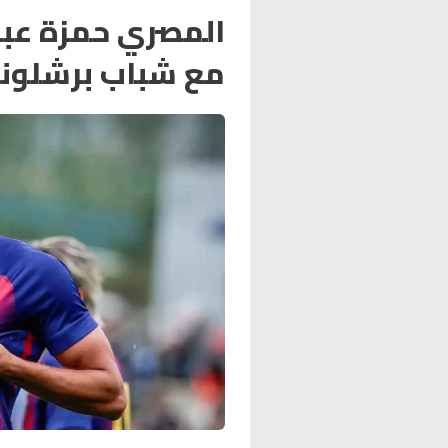
المصري حمزة عبد 
مع شباب برشلونة