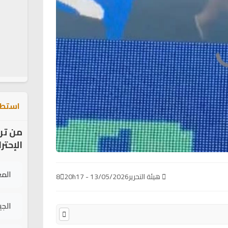
استطل
من تر
الإحتر
الم
هيئة التحرير
13/05/2026 - 20h17
8
الج