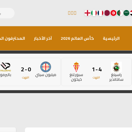
الرئيسية
كأس العالم 2026
آخر الأخبار
المحترفون الم
0 - 2
4 - 1
راسينغ
سبورتنغ
ميلبون سيتي
باليرمو
انتهت
انتهت
سانتاندير
خيخون