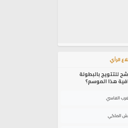
اع الرأي
شح للتتويج بالبطولة
افية هذا الموسم؟
غرب الفاسي
يش الملكي