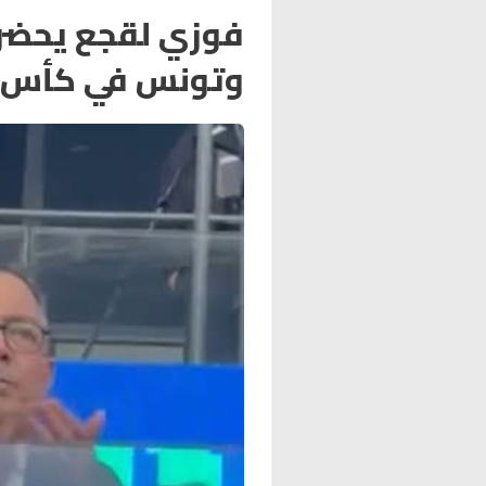
فوزي لقجع يحضر 
وتونس في كأس إفريق