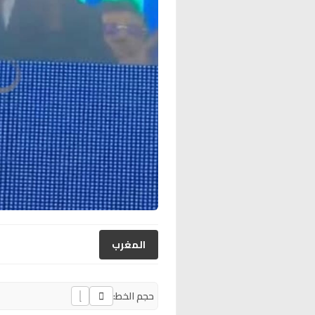
المغرب
حجم الخط: