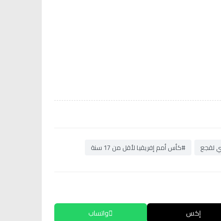
 لقجع
#كأس أمم إفريقيا لأقل من 17 سنة
إكس
واتساب