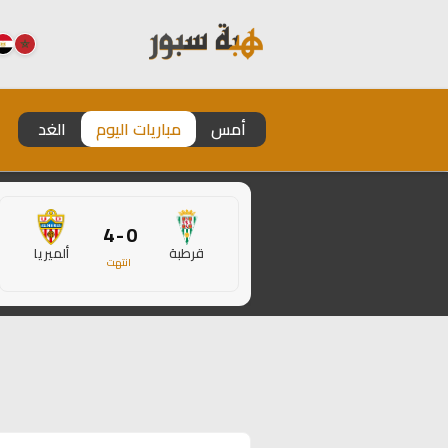
أمس
مباريات اليوم
الغد
0 - 4
قرطبة
ألميريا
انتهت