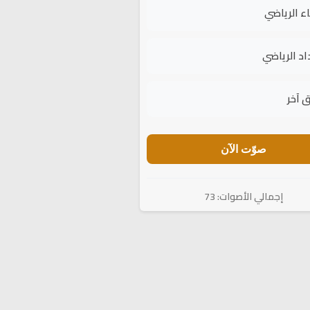
اء الرياضي
اد الرياضي
 آخر
صوّت الآن
إجمالي الأصوات: 73