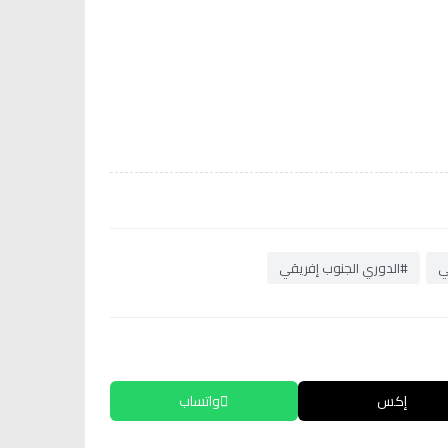
ي
#الدوري الجنوب إفريقي
إكس
واتساب