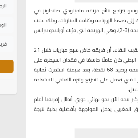
الرج
وسو
بتراجع نتائج فريقه ماميلودي صانداونز في
ك إلى ضغط الروزنامة وكثافة المباريات، وذلك عقب
الود
الخسارة أمام تي إس غالاكسي بنتيجة (3-2)، وهي الهزيمة التي قرّبت أورلاندو بيراتس
فريق
، في تصريحات أعقبت اللقاء، أن فريقه خاض سبع مباريات خلال 21
 البدني كان عاملًا حاسمًا في فقدان السيطرة على
الصدارة، رغم إنهاء صانداونز موسمه برصيد 68 نقطة، بعد هيمنة استمرت ثمانية
 الفني يعمل على تسريع وتيرة التعافي لاستعادة
قبل.
ركيز يتجه الآن نحو نهائي دوري أبطال إفريقيا أمام
ق المغربي يدخل المواجهة بأفضلية بدنية نتيجة