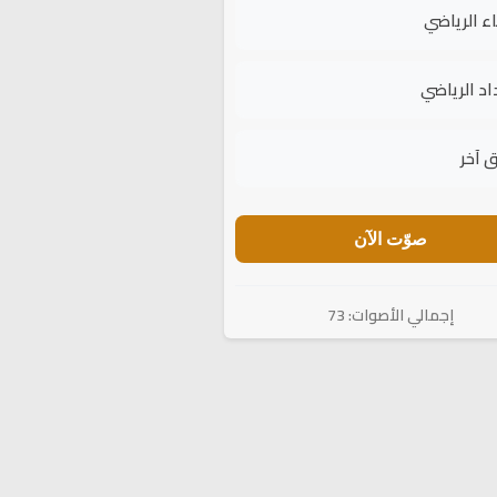
اء الرياضي
اد الرياضي
 آخر
صوّت الآن
إجمالي الأصوات: 73