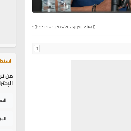
هيئة التحرير
13/05/2026 - 15h11
5
استطل
من تر
الإحتر
الم
الج