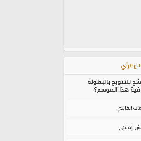
اع الرأي
شح للتتويج بالبطولة
افية هذا الموسم؟
غرب الفاسي
يش الملكي