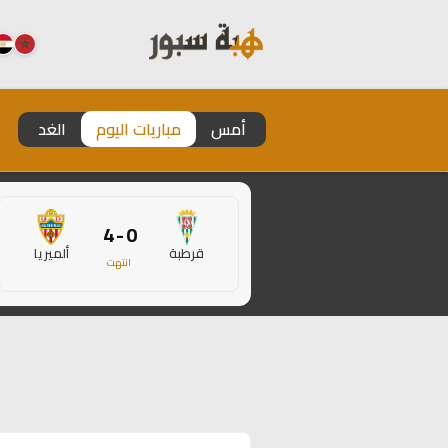
أمس
مباريات اليوم
الغد
0 - 4
قرطبة
ألميريا
انتهت