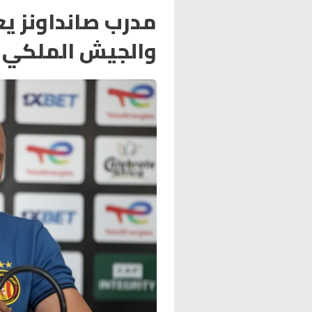
مدرب صانداونز يع
والجيش الملكي ي