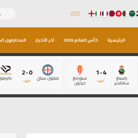
الرئيسية
كأس العالم 2026
آخر الأخبار
المحترفون الم
0 - 2
4 - 1
راسينغ
سبورتنغ
ميلبون سيتي
باليرمو
انتهت
انتهت
سانتاندير
خيخون