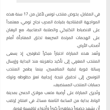
في المقابل، يخوض
منتخب تونس لأقل من 17 سنة
هذه
المواجهة الافتتاحية بقيادة المدرب نجاح تومي، معتمداً
على الانضباط التكتيكي والصلابة الدفاعية، مع الرهان
على الهجمات المرتدة السريعة لخلق المفاجأة أمام
أصحاب الأرض.
وتُعد هذه المباراة اختباراً مبكراً للطرفين، إذ يسعى
المنتخب المغربي إلى تأكيد جاهزيته منذ البداية وإرسال
رسالة قوية لبقية المنافسين، بينما يطمح المنتخب
التونسي إلى تحقيق نتيجة إيجابية تعزز حظوظه وتربك
حسابات المنتخب المستضيف.
وتُجرى المباراة على أرضية
ملعب مولاي الحسن
بمدينة
الرباط، بداية من الساعة الثامنة مساءً، في افتتاح يُرتقب
أن يشهد حضوراً جماهيرياً كبيراً وأجواء تنافسية قوية.