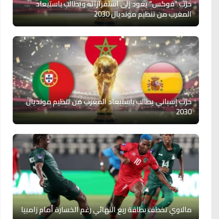
حزب “فوكس” يعود إلى استفزازاته ويطالب باستبعاد
المغرب من تنظيم مونديال 2030
حزب إسباني يطالب باستبعاد المغرب من تنظيم مونديال
2030
مالاوي تخطف بطاقة ربع النهائي رغم الخسارة أمام زامبيا