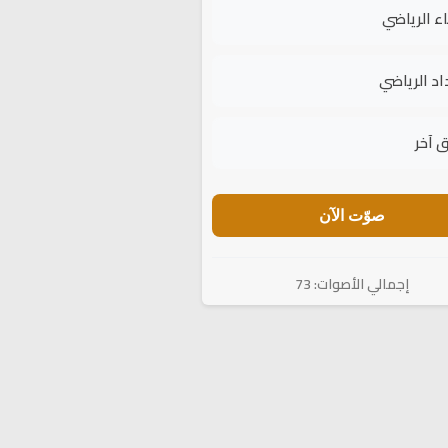
اء الرياضي
اد الرياضي
 آخر
صوّت الآن
إجمالي الأصوات: 73