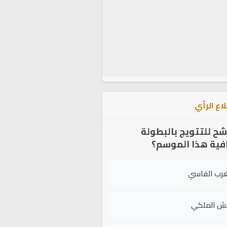
اع الرأي
شح للتتويج بالبطولة
افية هذا الموسم؟
غرب الفاسي
يش الملكي