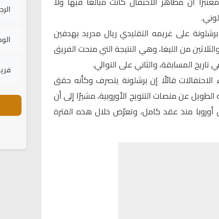
عتبرًا أن مظاهر الاحتفال كانت مبالغًا فيها ولا
الرج
وني.
رشلونة على غريمه التقليدي ريال مدريد بهدفين
الود
لثلاثين من الليغا، وهي النتيجة التي منحت الفريق
 تاريخ المسابقة، والثاني على التوالي.
فريق
 الاحتفالات قائلًا إن برشلونة يتصرف وكأنه حقق
به الطويل عن منصات التتويج الأوروبية، مشيرًا إلى أن
أوروبا منذ عقد كامل، وتعرّض خلال هذه الفترة