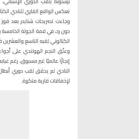
برشلونة بلقب الدوري الإسباني، م
تعكس الواقع القاري للنادي الكتال
وجاءت تصريحات
شنايدر
بعد فوز ب
دون رد، في قمة الجولة الخامسة وا
الكتالوني لقبه التاسع والعشرين في
وعلّق النجم الهولندي على أجواء
إنجازًا عالميًا غير مسبوق، رغم غيا
النادي لم يحقق لقب دوري أبطال 
لإخفاقات قارية متكررة.