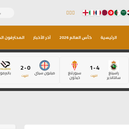
الرئيسية
كأس العالم 2026
آخر الأخبار
المحترفون الم
0 - 2
4 - 1
راسينغ
سبورتنغ
ميلبون سيتي
باليرمو
انتهت
انتهت
سانتاندير
خيخون