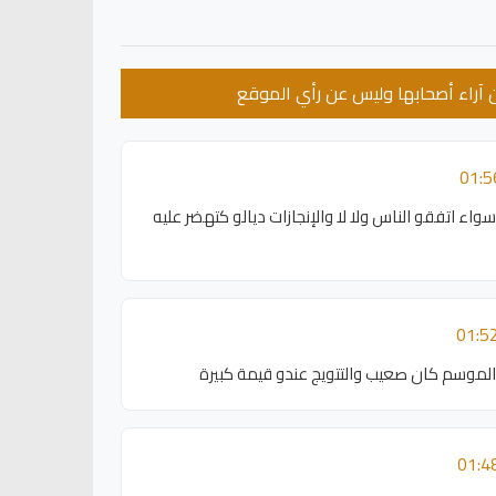
عن آراء أصحابها وليس عن رأي الموقع
واء اتفقو الناس ولا لا والإنجازات ديالو كتهضر عليه
 الموسم كان صعيب والتتويج عندو قيمة كبيرة