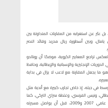
بل عبّر عن استغرابه من المقارنات المتداولة بين
يامال، وبين أسطورة ريال مدريد وقائد النصر
تعكس تراجع المعايير الكروية، موضحًا أن رونالدو
وريات الإنجليزية والإسبانية والإيطالية، وحافظ
أكثر من 20 عامًا، وهو ما يجعل المقارنة مع لاعب لا يزال في بداية
بيره.
لوسط في جيله، إذ خاض تجارب كبيرة مع أندية مثل
إيطالي، ونيس الفرنسي، وغلطة سراي التركي، كما
دافع عن ألوان ريال مدريد بين عامي 2007 و2009، قبل أن يواصل مسيرته