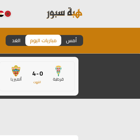
أمس
مباريات اليوم
الغد
0 - 4
قرطبة
ألميريا
انتهت