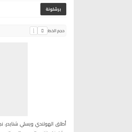
برشلونة
حجم الخط:
أطلق الهولندي
ويسلي شنايدر
، ن