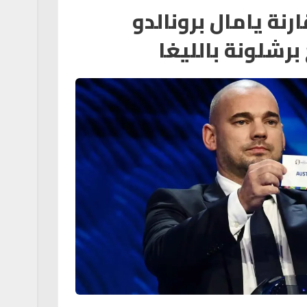
رنة يامال برونالدو
رشلونة بالليغا