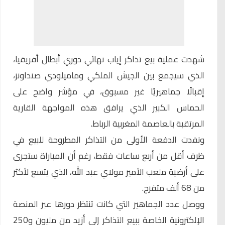
شهدت عملية بيع تذاكر إياب نهائي
دوري أبطال أفريقيا
،
الذي سيجمع بين
الجيش الملكي
و
ماميلودي صنداونز
،
إقبالًا جماهيريًا غير مسبوق، في مؤشر واضح على
الحماس الكبير الذي يرافق هذه المواجهة القارية
المرتقبة بالعاصمة المغربية الرباط.
ونفدت الدفعة الأولى من التذاكر المطروحة للبيع في
ظرف أقل من أربع ساعات فقط، رغم أن المباراة ستجرى
على أرضية
ملعب الأمير مولاي عبد الله
، الذي يتسع لأكثر
من 68 ألف متفرج.
ووصل عدد الجماهير التي كانت تنتظر دورها عبر المنصة
الإلكترونية الخاصة ببيع التذاكر إلى أزيد من مليون و250