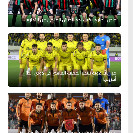
خاص .. طارئ يغيب نجم الجيش الملكي عن التداريب
مباريات قوية تنتظر المغرب الفاسي في دوري أبطال
أفريقيا
نهضة بركان يتعرف على خصمه المحتمل في دوري أبطال