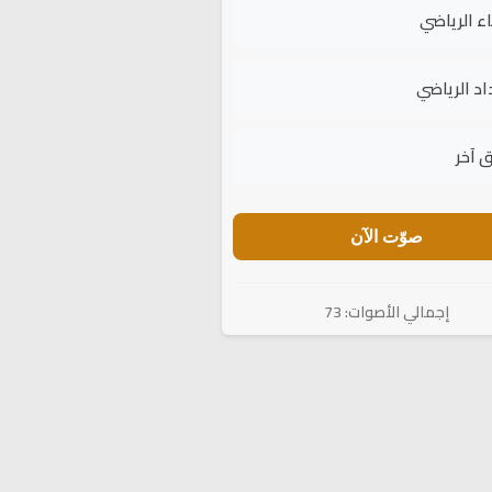
اء الرياضي
اد الرياضي
 آخر
صوّت الآن
إجمالي الأصوات: 73