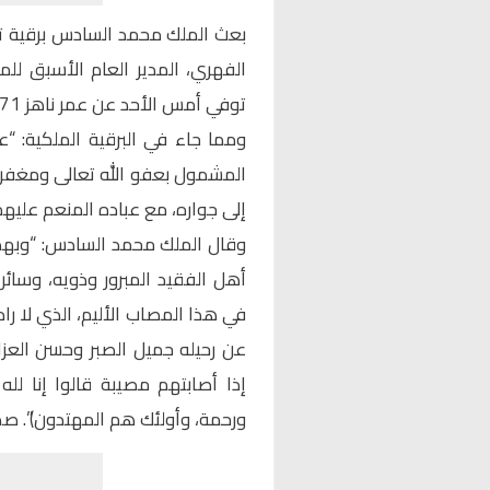
بعث الملك محمد السادس برقية تع
الفهري، المدير العام الأسبق للم
توفي أمس الأحد عن عمر ناهز 71 عاما بعد معاناة طويلة مع المرض.
ومما جاء في البرقية الملكية: “عل
المشمول بعفو الله تعالى ومغفرت
إلى جواره، مع عباده المنعم عليهم 
وقال الملك محمد السادس: “وبهذه
أهل الفقيد المبرور وذويه، وسائر
في هذا المصاب الأليم، الذي لا را
عن رحيله جميل الصبر وحسن العزاء
إذا أصابتهم مصيبة قالوا إنا لل
ورحمة، وأولئك هم المهتدون)”. صد