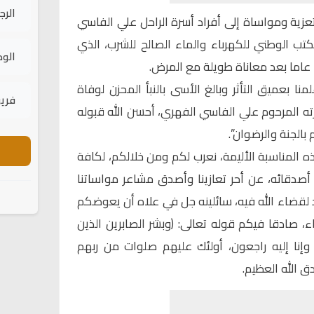
الرج
زية ومواساة إلى أفراد أسرة الراحل علي الفاسي
كتب الوطني للكهرباء والماء الصالح للشرب، الذي
الود
منا بعميق التأثر وبالغ الأسى بالنبأ المحزن لوفاة
فريق
ه المرحوم علي الفاسي الفهري، أحسن الله قبوله
بالجنة والرضوان”.
 المناسبة الأليمة، نعرب لكم ومن خلالكم، لكافة
 أصدقائه، عن أحر تعازينا وأصدق مشاعر مواساتنا
د لقضاء الله فيه، سائلينه جل في علاه أن يعوضكم
، صادقا فيكم قوله تعالى: (وبشر الصابرين الذين
ه وإنا إليه راجعون، أولئك عليهم صلوات من ربهم
ق الله العظيم.