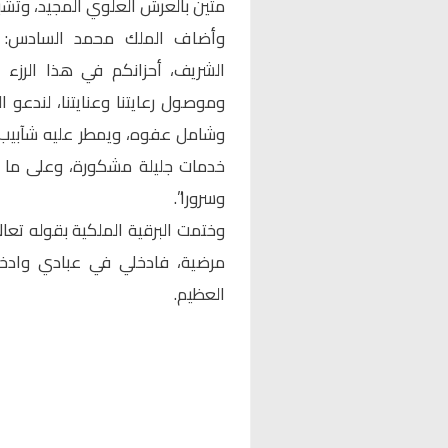
متين بالعرش العلوي المجيد، وتشب
وأضاف الملك محمد السادس: “و
الشريف، أحزانكم في هذا الرزء 
وموصول رعايتنا وعنايتنا، لندعو ا
وشامل عفوه، ويمطر عليه شآبيب غ
خدمات جليلة مشكورة، وعلى ما ق
وسرورا”.
وختمت البرقية الملكية بقوله تعال
مرضية، فادخلي في عبادي وادخلي 
العظيم.