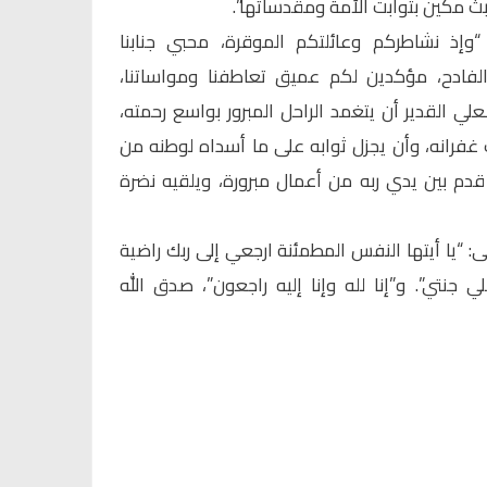
ث مكين بثوابت الأمة ومقدساتها”.
إذ نشاطركم وعائلتكم الموقرة، محبي جنابنا
الفادح، مؤكدين لكم عميق تعاطفنا ومواساتنا،
لعلي القدير أن يتغمد الراحل المبرور بواسع رحمته،
فرانه، وأن يجزل ثوابه على ما أسداه لوطنه من
دم بين يدي ربه من أعمال مبرورة، ويلقيه نضرة
ى: “يا أيتها النفس المطمئنة ارجعي إلى ربك راضية
جنتي”. و”إنا لله وإنا إليه راجعون”، صدق الله