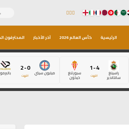
الرئيسية
كأس العالم 2026
آخر الأخبار
المحترفون الم
0 - 2
4 - 1
راسينغ
سبورتنغ
ميلبون سيتي
باليرمو
انتهت
انتهت
سانتاندير
خيخون