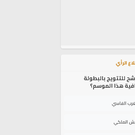
اع الرأي
شح للتتويج بالبطولة
افية هذا الموسم؟
غرب الفاسي
يش الملكي