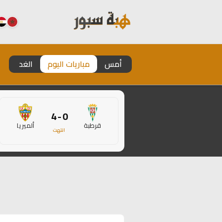
أمس
مباريات اليوم
الغد
0 - 4
قرطبة
ألميريا
انتهت