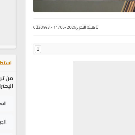
هيئة التحرير
11/05/2026 - 20h43
6
استطل
من تر
الإحتر
الم
الج