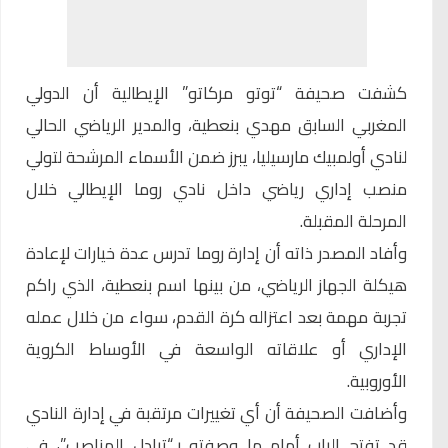
كشفت صحيفة “توتو مركاتو” الإيطالية أن الدولي
المغربي السابق مهدي بنعطية، والمدير الرياضي الحالي
لنادي أولمبيك مارسيليا، يبرز ضمن الأسماء المرشحة لتولي
منصب إداري رياضي داخل نادي روما الإيطالي خلال
المرحلة المقبلة.
وأفاد المصدر ذاته أن إدارة روما تدرس عدة خيارات لإعادة
هيكلة الجهاز الرياضي، من بينها اسم بنعطية، الذي راكم
تجربة مهمة بعد اعتزاله كرة القدم، سواء من خلال عمله
الإداري أو علاقاته الواسعة في الأوساط الكروية
الأوروبية.
وأضافت الصحيفة أن أي تغييرات مرتقبة في إدارة النادي
قد تفتح الباب أمام ما وصفته بـ“تبادل المناصب”، في