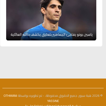
ياسين بونو يفاجئ الجماهير بتعليق يكشف حالته العائلية
© 2026 هبة سبور. جميع الحقوق محفوظة. - تم تطويره بواسطة
OTHMANI
YASSINE
سياسة الخصوصية
شروط الاستخدام
اتصل بنا