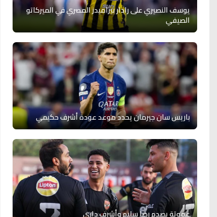
يوسف النصيري على رادار بيراميدز المصري في الميركاتو
الصيفي
باريس سان جيرمان يحدد موعد عودة أشرف حكيمي
عموتة يصدم رضا سليم وأشرف داري