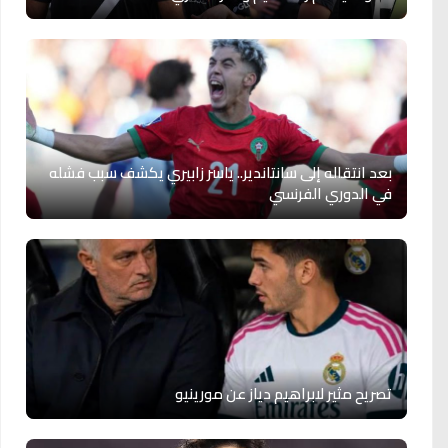
بعد انتقاله إلى سانتاندير.. ياسر زابيري يكشف سبب فشله
في الدوري الفرنسي
تصريح مثير لابراهيم دياز عن مورينيو