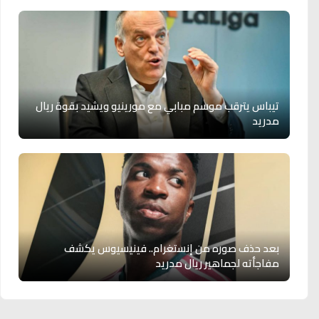
تيباس يترقب موسم مبابي مع مورينيو ويشيد بقوة ريال
مدريد
بعد حذف صوره من إنستغرام.. فينيسيوس يكشف
مفاجأته لجماهير ريال مدريد