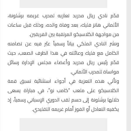
قدّم نادي
ريال مدريد
تعازيه لمدرب غريمه برشلونة،
الألماني هانز فليك، بعد وفاة والده، وذلك قبل ساعات
من مواجهة الكلاسيكو المرتقبة بين الفريقين.
ونشر النادي الملكي بياناً رسمياً عبّر فيه عن تضامنه
الكامل مع فليك وعائلته في هذا الظرف الصعب، حيث
قدّم رئيس ريال مدريد وأعضاء مجلس الإدارة رسائل
مواساة للمدرب الألماني.
وتأتي هذه التعزية في أجواء استثنائية تسبق قمة
الكلاسيكو على ملعب “كامب نو”، في مباراة يسعى
خلالها برشلونة إلى حسم لقب الدوري الإسباني رسمياً، إذ
يكفيه التعادل أو الفوز أمام غريمه التقليدي.