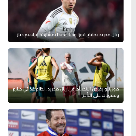
ريال مدريد يحقق فوزا وديا جديدا بمشاركة إبراهيم دياز
مورينيو يفرض الانضباط في ريال مدريد.. نظام غذائي صارم
وعقوبات على التأخر