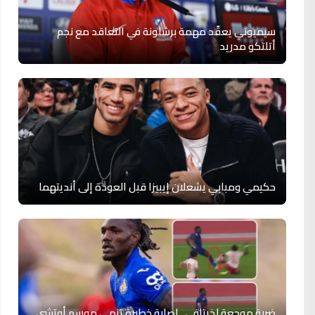
سيميوني يعقّد مهمة برشلونة في التعاقد مع نجم
أتلتكو مدريد
حكيمي ومبابي يشعلان إيبيزا قبل العودة إلى أنديتهما
ضربة موجعة لخيتافي.. إصابة خطيرة تنهي موسم أوتشي